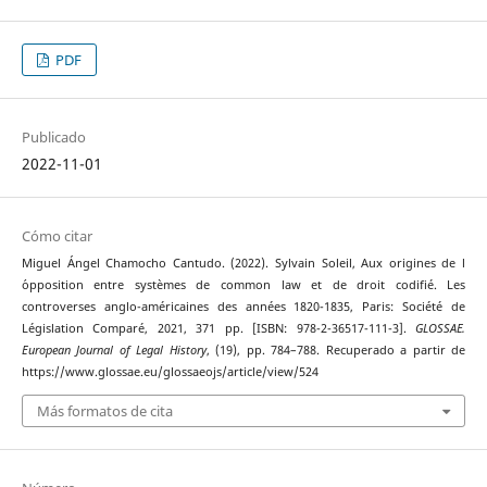
PDF
Publicado
2022-11-01
Cómo citar
Miguel Ángel Chamocho Cantudo. (2022). Sylvain Soleil, Aux origines de l
´opposition entre systèmes de common law et de droit codifié. Les
controverses anglo-américaines des années 1820-1835, Paris: Société de
Législation Comparé, 2021, 371 pp. [ISBN: 978-2-36517-111-3].
GLOSSAE.
European Journal of Legal History
, (19), pp. 784–788. Recuperado a partir de
https://www.glossae.eu/glossaeojs/article/view/524
Más formatos de cita