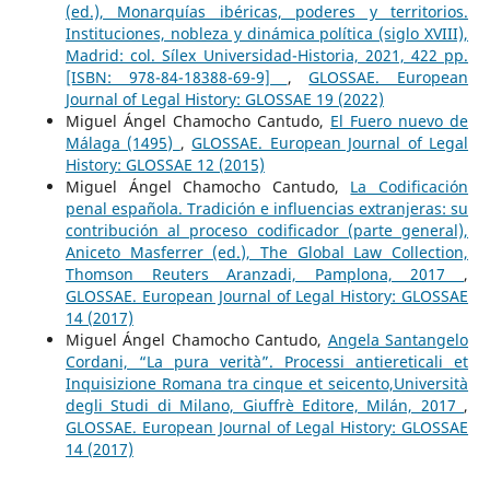
(ed.), Monarquías ibéricas, poderes y territorios.
Instituciones, nobleza y dinámica política (siglo XVIII),
Madrid: col. Sílex Universidad-Historia, 2021, 422 pp.
[ISBN: 978-84-18388-69-9]
,
GLOSSAE. European
Journal of Legal History: GLOSSAE 19 (2022)
Miguel Ángel Chamocho Cantudo,
El Fuero nuevo de
Málaga (1495)
,
GLOSSAE. European Journal of Legal
History: GLOSSAE 12 (2015)
Miguel Ángel Chamocho Cantudo,
La Codificación
penal española. Tradición e influencias extranjeras: su
contribución al proceso codificador (parte general),
Aniceto Masferrer (ed.), The Global Law Collection,
Thomson Reuters Aranzadi, Pamplona, 2017
,
GLOSSAE. European Journal of Legal History: GLOSSAE
14 (2017)
Miguel Ángel Chamocho Cantudo,
Angela Santangelo
Cordani, “La pura verità”. Processi antiereticali et
Inquisizione Romana tra cinque et seicento,Università
degli Studi di Milano, Giuffrè Editore, Milán, 2017
,
GLOSSAE. European Journal of Legal History: GLOSSAE
14 (2017)