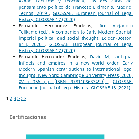
Aznar, Pactismo y Teocracia. Las dos caras del
pensamiento político de Francesc Eiximenis, Madrid:
Tecnos, 2019
,
GLOSSAE. European Journal of Legal
History: GLOSSAE 17 (2020)
Fernando Hernández Fradejas,
Jörg Alejandro
Tellkamp (ed.), A companion to Early Modern Spanish
imperial political and social thought, Leiden-Boston:
Brill, 2020
,
GLOSSAE. European Journal of Legal
History: GLOSSAE 17 (2020)
Fernando Hernández Fradejas,
David M. Lantigua,
Infidels and empires in a new world order: Early
Modern Spanish contributions to international legal
thought, New York: Cambridge University Press, 2020,
XV + 356 pp. [ISBN: 9781108633499]
,
GLOSSAE.
European Journal of Legal History: GLOSSAE 18 (2021)
1
2
3
>
>>
Certificaciones