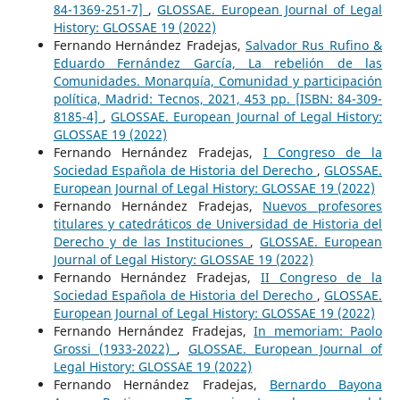
84-1369-251-7]
,
GLOSSAE. European Journal of Legal
History: GLOSSAE 19 (2022)
Fernando Hernández Fradejas,
Salvador Rus Rufino &
Eduardo Fernández García, La rebelión de las
Comunidades. Monarquía, Comunidad y participación
política, Madrid: Tecnos, 2021, 453 pp. [ISBN: 84-309-
8185-4]
,
GLOSSAE. European Journal of Legal History:
GLOSSAE 19 (2022)
Fernando Hernández Fradejas,
I Congreso de la
Sociedad Española de Historia del Derecho
,
GLOSSAE.
European Journal of Legal History: GLOSSAE 19 (2022)
Fernando Hernández Fradejas,
Nuevos profesores
titulares y catedráticos de Universidad de Historia del
Derecho y de las Instituciones
,
GLOSSAE. European
Journal of Legal History: GLOSSAE 19 (2022)
Fernando Hernández Fradejas,
II Congreso de la
Sociedad Española de Historia del Derecho
,
GLOSSAE.
European Journal of Legal History: GLOSSAE 19 (2022)
Fernando Hernández Fradejas,
In memoriam: Paolo
Grossi (1933-2022)
,
GLOSSAE. European Journal of
Legal History: GLOSSAE 19 (2022)
Fernando Hernández Fradejas,
Bernardo Bayona