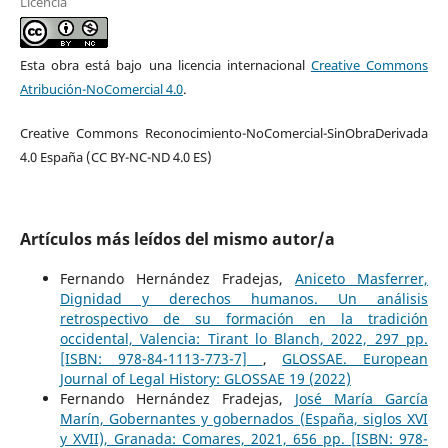
Licencia
Esta obra está bajo una licencia internacional
Creative Commons
Atribución-NoComercial 4.0
.
Creative Commons Reconocimiento-NoComercial-SinObraDerivada
4.0 España (CC BY-NC-ND 4.0 ES)
Artículos más leídos del mismo autor/a
Fernando Hernández Fradejas,
Aniceto Masferrer,
Dignidad y derechos humanos. Un análisis
retrospectivo de su formación en la tradición
occidental, Valencia: Tirant lo Blanch, 2022, 297 pp.
[ISBN: 978-84-1113-773-7]
,
GLOSSAE. European
Journal of Legal History: GLOSSAE 19 (2022)
Fernando Hernández Fradejas,
José María García
Marín, Gobernantes y gobernados (España, siglos XVI
y XVII), Granada: Comares, 2021, 656 pp. [ISBN: 978-