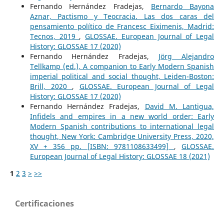
Fernando Hernández Fradejas,
Bernardo Bayona
Aznar, Pactismo y Teocracia. Las dos caras del
pensamiento político de Francesc Eiximenis, Madrid:
Tecnos, 2019
,
GLOSSAE. European Journal of Legal
History: GLOSSAE 17 (2020)
Fernando Hernández Fradejas,
Jörg Alejandro
Tellkamp (ed.), A companion to Early Modern Spanish
imperial political and social thought, Leiden-Boston:
Brill, 2020
,
GLOSSAE. European Journal of Legal
History: GLOSSAE 17 (2020)
Fernando Hernández Fradejas,
David M. Lantigua,
Infidels and empires in a new world order: Early
Modern Spanish contributions to international legal
thought, New York: Cambridge University Press, 2020,
XV + 356 pp. [ISBN: 9781108633499]
,
GLOSSAE.
European Journal of Legal History: GLOSSAE 18 (2021)
1
2
3
>
>>
Certificaciones