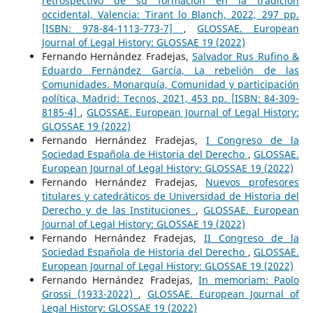
retrospectivo de su formación en la tradición
occidental, Valencia: Tirant lo Blanch, 2022, 297 pp.
[ISBN: 978-84-1113-773-7]
,
GLOSSAE. European
Journal of Legal History: GLOSSAE 19 (2022)
Fernando Hernández Fradejas,
Salvador Rus Rufino &
Eduardo Fernández García, La rebelión de las
Comunidades. Monarquía, Comunidad y participación
política, Madrid: Tecnos, 2021, 453 pp. [ISBN: 84-309-
8185-4]
,
GLOSSAE. European Journal of Legal History:
GLOSSAE 19 (2022)
Fernando Hernández Fradejas,
I Congreso de la
Sociedad Española de Historia del Derecho
,
GLOSSAE.
European Journal of Legal History: GLOSSAE 19 (2022)
Fernando Hernández Fradejas,
Nuevos profesores
titulares y catedráticos de Universidad de Historia del
Derecho y de las Instituciones
,
GLOSSAE. European
Journal of Legal History: GLOSSAE 19 (2022)
Fernando Hernández Fradejas,
II Congreso de la
Sociedad Española de Historia del Derecho
,
GLOSSAE.
European Journal of Legal History: GLOSSAE 19 (2022)
Fernando Hernández Fradejas,
In memoriam: Paolo
Grossi (1933-2022)
,
GLOSSAE. European Journal of
Legal History: GLOSSAE 19 (2022)