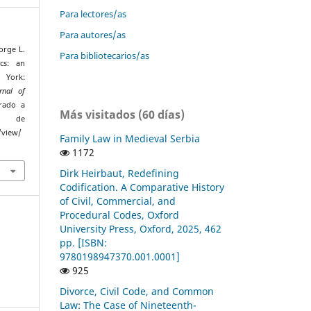
Para lectores/as
Para autores/as
orge L.
Para bibliotecarios/as
cs: an
 York:
rnal of
erado a
Más visitados (60 días)
de
/view/
Family Law in Medieval Serbia
1172
Dirk Heirbaut, Redefining
Codification. A Comparative History
of Civil, Commercial, and
Procedural Codes, Oxford
University Press, Oxford, 2025, 462
pp. [ISBN:
9780198947370.001.0001]
925
Divorce, Civil Code, and Common
Law: The Case of Nineteenth-