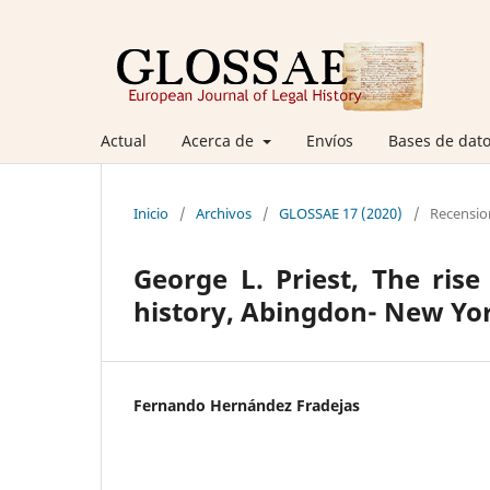
Actual
Acerca de
Envíos
Bases de dato
Inicio
/
Archivos
/
GLOSSAE 17 (2020)
/
Recensio
George L. Priest, The rise
history, Abingdon- New Yor
Fernando Hernández Fradejas