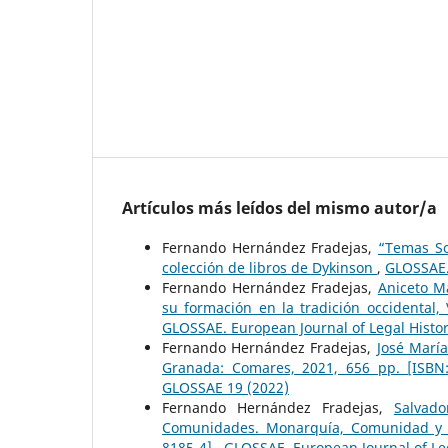
Artículos más leídos del mismo autor/a
Fernando Hernández Fradejas,
“Temas So
colección de libros de Dykinson
,
GLOSSAE.
Fernando Hernández Fradejas,
Aniceto M
su formación en la tradición occidental,
GLOSSAE. European Journal of Legal Histo
Fernando Hernández Fradejas,
José María
Granada: Comares, 2021, 656 pp. [ISBN
GLOSSAE 19 (2022)
Fernando Hernández Fradejas,
Salvad
Comunidades. Monarquía, Comunidad y par
8185-4]
,
GLOSSAE. European Journal of Le