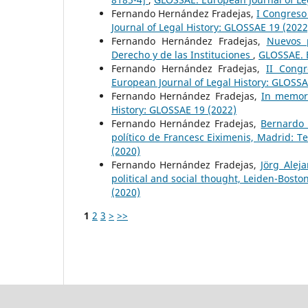
Fernando Hernández Fradejas,
I Congreso
Journal of Legal History: GLOSSAE 19 (2022
Fernando Hernández Fradejas,
Nuevos p
Derecho y de las Instituciones
,
GLOSSAE. E
Fernando Hernández Fradejas,
II Cong
European Journal of Legal History: GLOSSA
Fernando Hernández Fradejas,
In memori
History: GLOSSAE 19 (2022)
Fernando Hernández Fradejas,
Bernardo 
político de Francesc Eiximenis, Madrid: T
(2020)
Fernando Hernández Fradejas,
Jörg Alej
political and social thought, Leiden-Boston
(2020)
1
2
3
>
>>