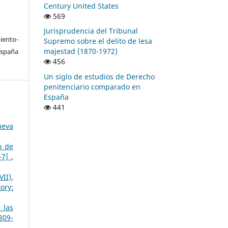
Century United States
569
Jurisprudencia del Tribunal
ento-
Supremo sobre el delito de lesa
majestad (1870-1972)
España
456
Un siglo de estudios de Derecho
penitenciario comparado en
España
441
ueva
o de
3-7]
,
II),
ory:
 las
309-