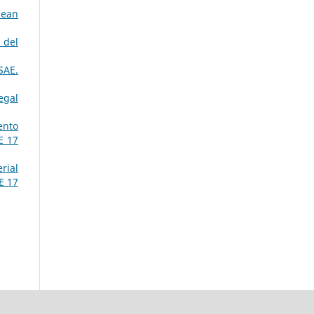
pean
 del
SAE.
egal
ento
E 17
rial
E 17