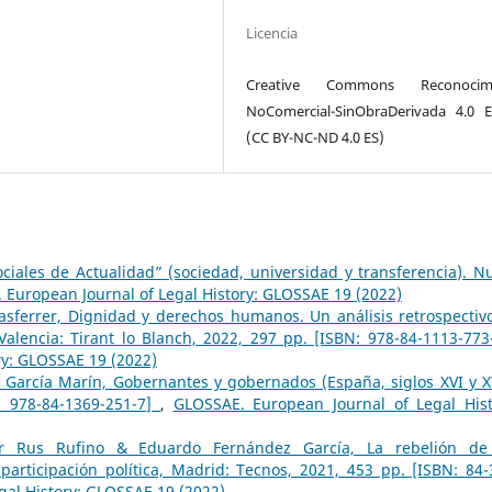
Licencia
Creative Commons Reconocimi
NoComercial-SinObraDerivada 4.0 
(CC BY-NC-ND 4.0 ES)
ciales de Actualidad” (sociedad, universidad y transferencia). N
 European Journal of Legal History: GLOSSAE 19 (2022)
asferrer, Dignidad y derechos humanos. Un análisis retrospectiv
 Valencia: Tirant lo Blanch, 2022, 297 pp. [ISBN: 978-84-1113-77
ry: GLOSSAE 19 (2022)
 García Marín, Gobernantes y gobernados (España, siglos XVI y XV
: 978-84-1369-251-7]
,
GLOSSAE. European Journal of Legal Hist
or Rus Rufino & Eduardo Fernández García, La rebelión de
ticipación política, Madrid: Tecnos, 2021, 453 pp. [ISBN: 84-
gal History: GLOSSAE 19 (2022)