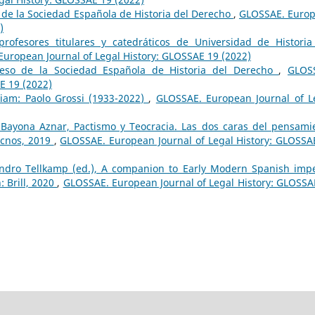
 de la Sociedad Española de Historia del Derecho
,
GLOSSAE. Euro
)
rofesores titulares y catedráticos de Universidad de Historia
uropean Journal of Legal History: GLOSSAE 19 (2022)
reso de la Sociedad Española de Historia del Derecho
,
GLOS
E 19 (2022)
am: Paolo Grossi (1933-2022)
,
GLOSSAE. European Journal of L
Bayona Aznar, Pactismo y Teocracia. Las dos caras del pensami
ecnos, 2019
,
GLOSSAE. European Journal of Legal History: GLOSSA
andro Tellkamp (ed.), A companion to Early Modern Spanish impe
: Brill, 2020
,
GLOSSAE. European Journal of Legal History: GLOSSA