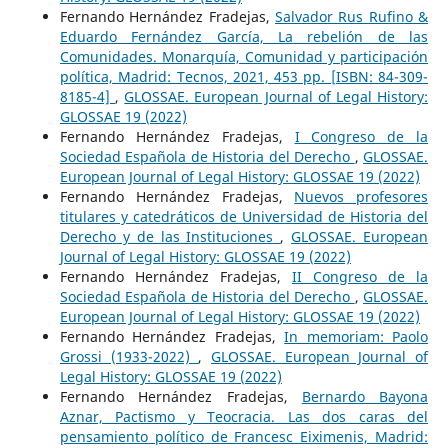
Fernando Hernández Fradejas,
Salvador Rus Rufino &
Eduardo Fernández García, La rebelión de las
Comunidades. Monarquía, Comunidad y participación
política, Madrid: Tecnos, 2021, 453 pp. [ISBN: 84-309-
8185-4]
,
GLOSSAE. European Journal of Legal History:
GLOSSAE 19 (2022)
Fernando Hernández Fradejas,
I Congreso de la
Sociedad Española de Historia del Derecho
,
GLOSSAE.
European Journal of Legal History: GLOSSAE 19 (2022)
Fernando Hernández Fradejas,
Nuevos profesores
titulares y catedráticos de Universidad de Historia del
Derecho y de las Instituciones
,
GLOSSAE. European
Journal of Legal History: GLOSSAE 19 (2022)
Fernando Hernández Fradejas,
II Congreso de la
Sociedad Española de Historia del Derecho
,
GLOSSAE.
European Journal of Legal History: GLOSSAE 19 (2022)
Fernando Hernández Fradejas,
In memoriam: Paolo
Grossi (1933-2022)
,
GLOSSAE. European Journal of
Legal History: GLOSSAE 19 (2022)
Fernando Hernández Fradejas,
Bernardo Bayona
Aznar, Pactismo y Teocracia. Las dos caras del
pensamiento político de Francesc Eiximenis, Madrid: