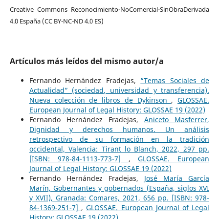
Creative Commons Reconocimiento-NoComercial-SinObraDerivada
4.0 España (CC BY-NC-ND 4.0 ES)
Artículos más leídos del mismo autor/a
Fernando Hernández Fradejas,
“Temas Sociales de
Actualidad” (sociedad, universidad y transferencia).
Nueva colección de libros de Dykinson
,
GLOSSAE.
European Journal of Legal History: GLOSSAE 19 (2022)
Fernando Hernández Fradejas,
Aniceto Masferrer,
Dignidad y derechos humanos. Un análisis
retrospectivo de su formación en la tradición
occidental, Valencia: Tirant lo Blanch, 2022, 297 pp.
[ISBN: 978-84-1113-773-7]
,
GLOSSAE. European
Journal of Legal History: GLOSSAE 19 (2022)
Fernando Hernández Fradejas,
José María García
Marín, Gobernantes y gobernados (España, siglos XVI
y XVII), Granada: Comares, 2021, 656 pp. [ISBN: 978-
84-1369-251-7]
,
GLOSSAE. European Journal of Legal
History: GLOSSAE 19 (2022)