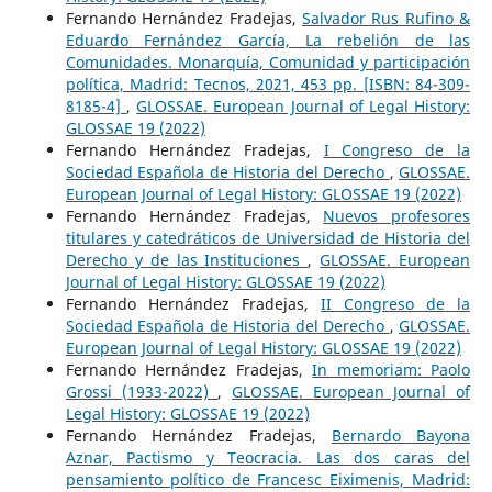
Fernando Hernández Fradejas,
Salvador Rus Rufino &
Eduardo Fernández García, La rebelión de las
Comunidades. Monarquía, Comunidad y participación
política, Madrid: Tecnos, 2021, 453 pp. [ISBN: 84-309-
8185-4]
,
GLOSSAE. European Journal of Legal History:
GLOSSAE 19 (2022)
Fernando Hernández Fradejas,
I Congreso de la
Sociedad Española de Historia del Derecho
,
GLOSSAE.
European Journal of Legal History: GLOSSAE 19 (2022)
Fernando Hernández Fradejas,
Nuevos profesores
titulares y catedráticos de Universidad de Historia del
Derecho y de las Instituciones
,
GLOSSAE. European
Journal of Legal History: GLOSSAE 19 (2022)
Fernando Hernández Fradejas,
II Congreso de la
Sociedad Española de Historia del Derecho
,
GLOSSAE.
European Journal of Legal History: GLOSSAE 19 (2022)
Fernando Hernández Fradejas,
In memoriam: Paolo
Grossi (1933-2022)
,
GLOSSAE. European Journal of
Legal History: GLOSSAE 19 (2022)
Fernando Hernández Fradejas,
Bernardo Bayona
Aznar, Pactismo y Teocracia. Las dos caras del
pensamiento político de Francesc Eiximenis, Madrid: