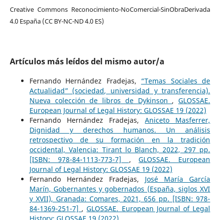
Creative Commons Reconocimiento-NoComercial-SinObraDerivada
4.0 España (CC BY-NC-ND 4.0 ES)
Artículos más leídos del mismo autor/a
Fernando Hernández Fradejas,
“Temas Sociales de
Actualidad” (sociedad, universidad y transferencia).
Nueva colección de libros de Dykinson
,
GLOSSAE.
European Journal of Legal History: GLOSSAE 19 (2022)
Fernando Hernández Fradejas,
Aniceto Masferrer,
Dignidad y derechos humanos. Un análisis
retrospectivo de su formación en la tradición
occidental, Valencia: Tirant lo Blanch, 2022, 297 pp.
[ISBN: 978-84-1113-773-7]
,
GLOSSAE. European
Journal of Legal History: GLOSSAE 19 (2022)
Fernando Hernández Fradejas,
José María García
Marín, Gobernantes y gobernados (España, siglos XVI
y XVII), Granada: Comares, 2021, 656 pp. [ISBN: 978-
84-1369-251-7]
,
GLOSSAE. European Journal of Legal
History: GLOSSAE 19 (2022)