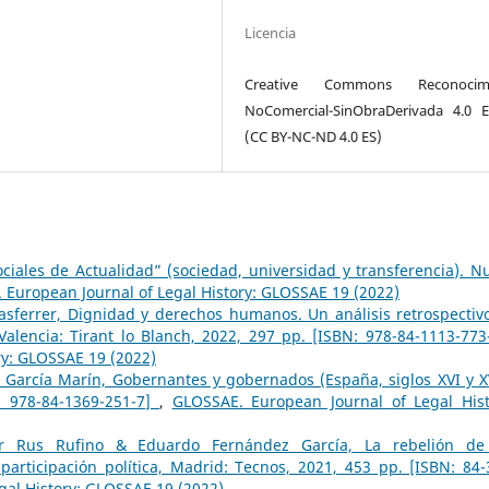
Licencia
Creative Commons Reconocimi
NoComercial-SinObraDerivada 4.0 
(CC BY-NC-ND 4.0 ES)
ciales de Actualidad” (sociedad, universidad y transferencia). N
 European Journal of Legal History: GLOSSAE 19 (2022)
asferrer, Dignidad y derechos humanos. Un análisis retrospectiv
 Valencia: Tirant lo Blanch, 2022, 297 pp. [ISBN: 978-84-1113-77
ry: GLOSSAE 19 (2022)
 García Marín, Gobernantes y gobernados (España, siglos XVI y XV
: 978-84-1369-251-7]
,
GLOSSAE. European Journal of Legal Hist
or Rus Rufino & Eduardo Fernández García, La rebelión de
ticipación política, Madrid: Tecnos, 2021, 453 pp. [ISBN: 84-
gal History: GLOSSAE 19 (2022)