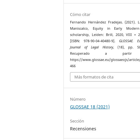
Cómo citar
Fernando Hernández Fradejas. (2021). 
Maniscalco, Equity in Early Modern
scholarship, Leiden: Brill, 2020, VIII + 
[ISBN: 978-90-04-40480-9].
GLOSSAE. Eu
Journal of Legal History
, (18), pp. 50
Recuperado a parti
https://www.glossae.eu/glossaeojs/article
466
Más formatos de cita
Número
GLOSSAE 18 (2021)
Sección
Recensiones