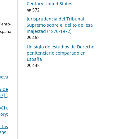
Century United States
572
Jurisprudencia del Tribunal
ento-
Supremo sobre el delito de lesa
majestad (1870-1972)
España
462
Un siglo de estudios de Derecho
penitenciario comparado en
España
445
ueva
o de
3-7]
,
II),
ory:
 las
309-