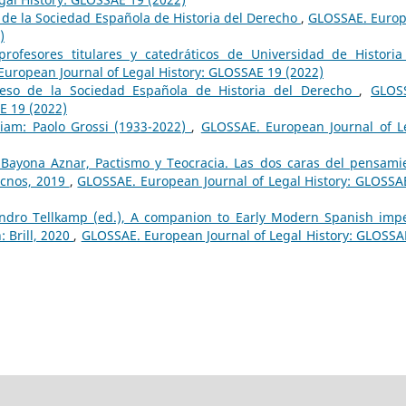
 de la Sociedad Española de Historia del Derecho
,
GLOSSAE. Euro
)
rofesores titulares y catedráticos de Universidad de Historia
uropean Journal of Legal History: GLOSSAE 19 (2022)
reso de la Sociedad Española de Historia del Derecho
,
GLOS
E 19 (2022)
am: Paolo Grossi (1933-2022)
,
GLOSSAE. European Journal of L
Bayona Aznar, Pactismo y Teocracia. Las dos caras del pensami
ecnos, 2019
,
GLOSSAE. European Journal of Legal History: GLOSSA
andro Tellkamp (ed.), A companion to Early Modern Spanish impe
: Brill, 2020
,
GLOSSAE. European Journal of Legal History: GLOSSA