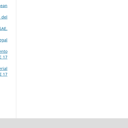
pean
 del
SAE.
egal
ento
E 17
rial
E 17