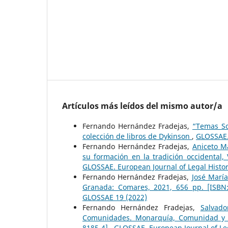
Artículos más leídos del mismo autor/a
Fernando Hernández Fradejas,
“Temas So
colección de libros de Dykinson
,
GLOSSAE.
Fernando Hernández Fradejas,
Aniceto M
su formación en la tradición occidental,
GLOSSAE. European Journal of Legal Histo
Fernando Hernández Fradejas,
José María
Granada: Comares, 2021, 656 pp. [ISBN
GLOSSAE 19 (2022)
Fernando Hernández Fradejas,
Salvad
Comunidades. Monarquía, Comunidad y par
8185-4]
,
GLOSSAE. European Journal of Le