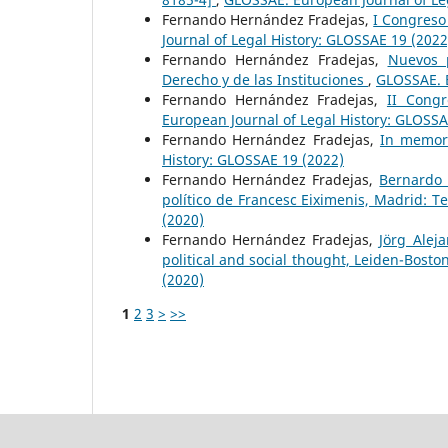
Fernando Hernández Fradejas,
I Congreso
Journal of Legal History: GLOSSAE 19 (2022
Fernando Hernández Fradejas,
Nuevos p
Derecho y de las Instituciones
,
GLOSSAE. E
Fernando Hernández Fradejas,
II Cong
European Journal of Legal History: GLOSSA
Fernando Hernández Fradejas,
In memori
History: GLOSSAE 19 (2022)
Fernando Hernández Fradejas,
Bernardo 
político de Francesc Eiximenis, Madrid: T
(2020)
Fernando Hernández Fradejas,
Jörg Alej
political and social thought, Leiden-Boston
(2020)
1
2
3
>
>>