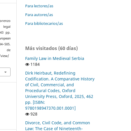
Para lectores/as
Para autores/as
Lorenzo
Para bibliotecarios/as
 legal
243 pp.
ropean
4–505.
Más visitados (60 días)
r de
/view/
Family Law in Medieval Serbia
1184
Dirk Heirbaut, Redefining
Codification. A Comparative History
of Civil, Commercial, and
Procedural Codes, Oxford
University Press, Oxford, 2025, 462
pp. [ISBN:
9780198947370.001.0001]
928
Divorce, Civil Code, and Common
Law: The Case of Nineteenth-