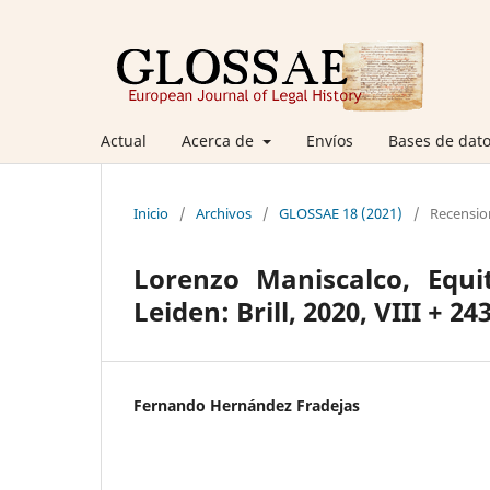
Actual
Acerca de
Envíos
Bases de dato
Inicio
/
Archivos
/
GLOSSAE 18 (2021)
/
Recensio
Lorenzo Maniscalco, Equi
Leiden: Brill, 2020, VIII + 2
Fernando Hernández Fradejas