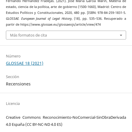
Fernando Hernández Fradejas. (2021). José María García Marín, Materia de
estado, ciencia de la política, arte de gobierno (1500-1660), Madrid: Centro de
Estudios Políticos y Constitucionales, 2020, 480 pp. [ISBN: 978-84-259-1831-5.
GLOSSAE. European Journal of Legal History
, (18), pp. 535–536. Recuperado a
partir de https://www.glossae.eu/glossaeojs/article/view/474
Más formatos de cita
Número
GLOSSAE 18 (2021)
Sección
Recensiones
Licencia
Creative Commons Reconocimiento-NoComercial-SinObraDerivada
4.0 España (CC BY-NC-ND 4.0 ES)