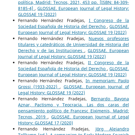
política, Madrid: Tecnos, 2021, 453 pp. [ISBN: 84-309-
8185-4]
,
GLOSSAE. European Journal of Legal History:
GLOSSAE 19 (2022)
Fernando Hernández Fradejas,
I Congreso de la
Sociedad Española de Historia del Derecho
,
GLOSSAE.
European Journal of Legal History: GLOSSAE 19 (2022)
Fernando Hernández Fradejas,
Nuevos profesores
titulares y catedráticos de Universidad de Historia del
Derecho y de las Instituciones
,
GLOSSAE. European
Journal of Legal History: GLOSSAE 19 (2022)
Fernando Hernández Fradejas,
II Congreso de la
Sociedad Española de Historia del Derecho
,
GLOSSAE.
European Journal of Legal History: GLOSSAE 19 (2022)
Fernando Hernández Fradejas,
In memoriam: Paolo
Grossi (1933-2022)
,
GLOSSAE. European Journal of
Legal History: GLOSSAE 19 (2022)
Fernando Hernández Fradejas,
Bernardo Bayona
Aznar, Pactismo y Teocracia. Las dos caras del
pensamiento político de Francesc Eiximenis, Madrid:
Tecnos, 2019
,
GLOSSAE. European Journal of Legal
History: GLOSSAE 17 (2020)
Fernando Hernández Fradejas,
Jörg Alejandro
Tellkamp (ed.), A companion to Early Modern Spanish