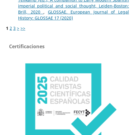
imperial political and social thought, Leiden-Boston:
Brill, 2020
,
GLOSSAE. European Journal of Legal
History: GLOSSAE 17 (2020)
1
2
3
>
>>
Certificaciones