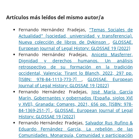
Artículos más leídos del mismo autor/a
Fernando Hernández Fradejas,
“Temas Sociales de
Actualidad” (sociedad, universidad y transferencia).
Nueva colección de libros de Dykinson
,
GLOSSAE.
European Journal of Legal History: GLOSSAE 19 (2022)
Fernando Hernández Fradejas,
Aniceto Masferrer,
Dignidad y derechos humanos. Un análisis
retrospectivo de su formación en la tradición
occidental, Valencia: Tirant lo Blanch, 2022, 297 pp.
[ISBN: 978-84-1113-773-7]
,
GLOSSAE. European
Journal of Legal History: GLOSSAE 19 (2022)
Fernando Hernández Fradejas,
José María García
Marín, Gobernantes y gobernados (España, siglos XVI
y XVII), Granada: Comares, 2021, 656 pp. [ISBN: 978-
84-1369-251-7]
,
GLOSSAE. European Journal of Legal
History: GLOSSAE 19 (2022)
Fernando Hernández Fradejas,
Salvador Rus Rufino &
Eduardo Fernández García, La rebelión de las
Comunidades. Monarquía, Comunidad y participación