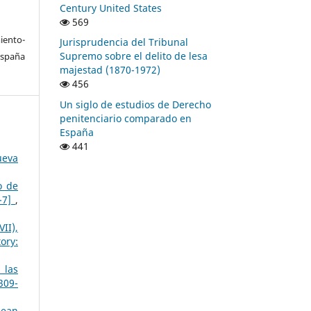
Century United States
569
ento-
Jurisprudencia del Tribunal
Supremo sobre el delito de lesa
España
majestad (1870-1972)
456
Un siglo de estudios de Derecho
penitenciario comparado en
España
441
ueva
o de
3-7]
,
II),
ory:
 las
309-
pean