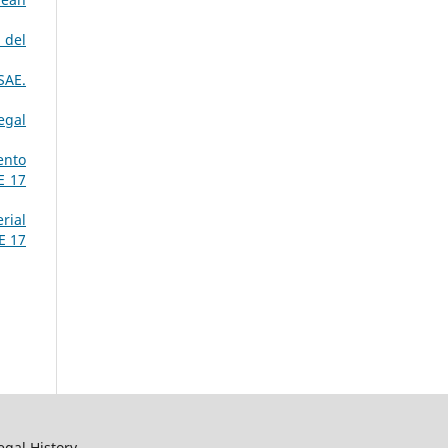
 del
SAE.
egal
ento
E 17
rial
E 17
egal History