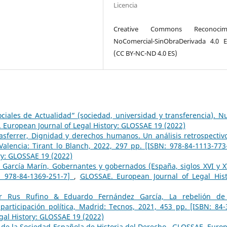
Licencia
Creative Commons Reconocimi
NoComercial-SinObraDerivada 4.0 
(CC BY-NC-ND 4.0 ES)
ciales de Actualidad” (sociedad, universidad y transferencia). N
 European Journal of Legal History: GLOSSAE 19 (2022)
asferrer, Dignidad y derechos humanos. Un análisis retrospectiv
 Valencia: Tirant lo Blanch, 2022, 297 pp. [ISBN: 978-84-1113-77
ry: GLOSSAE 19 (2022)
 García Marín, Gobernantes y gobernados (España, siglos XVI y XV
: 978-84-1369-251-7]
,
GLOSSAE. European Journal of Legal Hist
or Rus Rufino & Eduardo Fernández García, La rebelión de
ticipación política, Madrid: Tecnos, 2021, 453 pp. [ISBN: 84-
gal History: GLOSSAE 19 (2022)
 de la Sociedad Española de Historia del Derecho
,
GLOSSAE. Euro