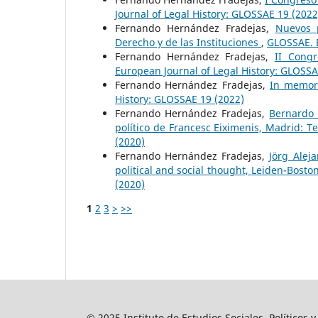
Journal of Legal History: GLOSSAE 19 (2022
Fernando Hernández Fradejas,
Nuevos p
Derecho y de las Instituciones
,
GLOSSAE. E
Fernando Hernández Fradejas,
II Cong
European Journal of Legal History: GLOSSA
Fernando Hernández Fradejas,
In memori
History: GLOSSAE 19 (2022)
Fernando Hernández Fradejas,
Bernardo 
político de Francesc Eiximenis, Madrid: T
(2020)
Fernando Hernández Fradejas,
Jörg Alej
political and social thought, Leiden-Boston
(2020)
1
2
3
>
>>
© 2025 Instituto de Estudios Sociales, Políticos 