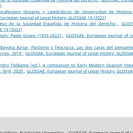
)
rofesores titulares y catedráticos de Universidad de Historia
uropean Journal of Legal History: GLOSSAE 19 (2022)
reso de la Sociedad Española de Historia del Derecho
,
GLOS
E 19 (2022)
am: Paolo Grossi (1933-2022)
,
GLOSSAE. European Journal of L
Bayona Aznar, Pactismo y Teocracia. Las dos caras del pensami
ecnos, 2019
,
GLOSSAE. European Journal of Legal History: GLOSSA
andro Tellkamp (ed.), A companion to Early Modern Spanish impe
: Brill, 2020
,
GLOSSAE. European Journal of Legal History: GLOSSA
y Jurídicos, Fundación Universitas – GLOSSAE. European Journal of L