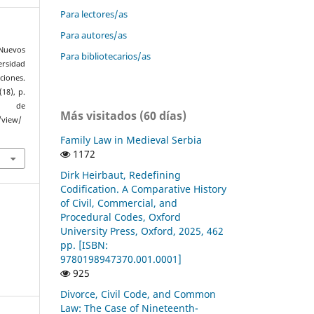
Para lectores/as
Para autores/as
Nuevos
Para bibliotecarios/as
ersidad
ciones.
 (18), p.
r de
Más visitados (60 días)
/view/
Family Law in Medieval Serbia
1172
Dirk Heirbaut, Redefining
Codification. A Comparative History
of Civil, Commercial, and
Procedural Codes, Oxford
University Press, Oxford, 2025, 462
pp. [ISBN:
9780198947370.001.0001]
925
Divorce, Civil Code, and Common
Law: The Case of Nineteenth-