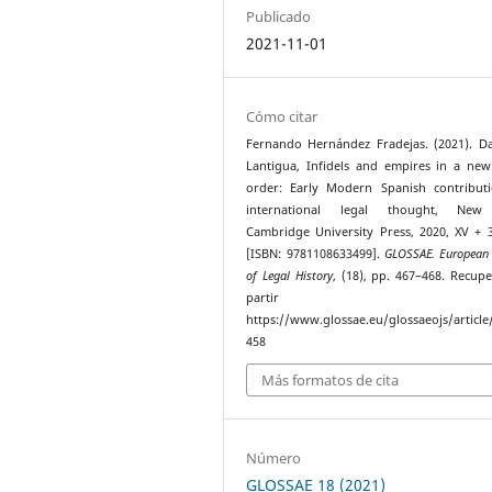
Publicado
2021-11-01
Cómo citar
Fernando Hernández Fradejas. (2021). D
Lantigua, Infidels and empires in a ne
order: Early Modern Spanish contribut
international legal thought, New
Cambridge University Press, 2020, XV + 
[ISBN: 9781108633499].
GLOSSAE. European 
of Legal History
, (18), pp. 467–468. Recup
partir 
https://www.glossae.eu/glossaeojs/article
458
Más formatos de cita
Número
GLOSSAE 18 (2021)