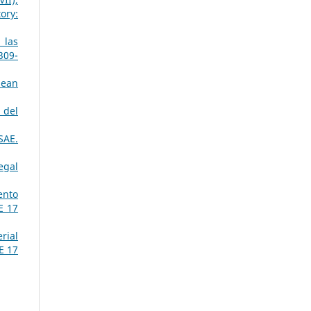
ory:
 las
309-
pean
 del
SAE.
egal
ento
E 17
rial
E 17