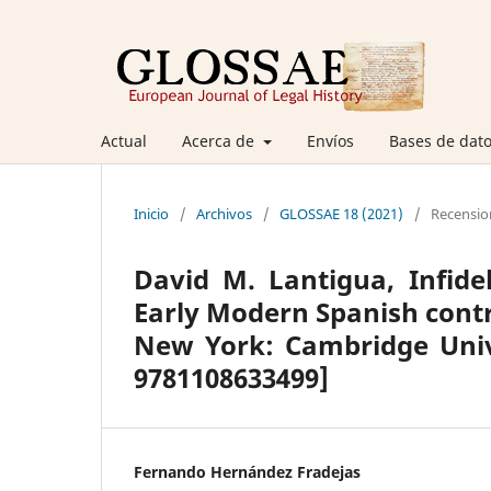
Actual
Acerca de
Envíos
Bases de dato
Inicio
/
Archivos
/
GLOSSAE 18 (2021)
/
Recensio
David M. Lantigua, Infid
Early Modern Spanish contr
New York: Cambridge Unive
9781108633499]
Fernando Hernández Fradejas