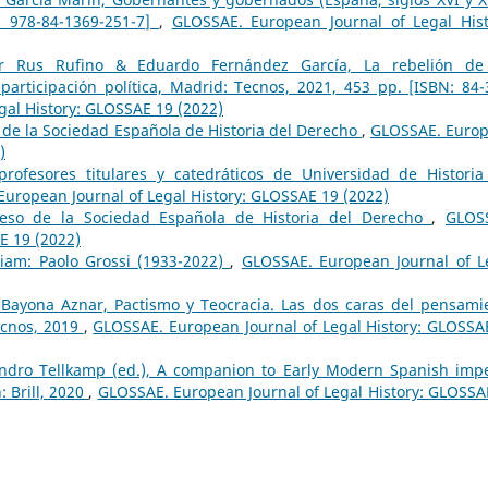
: 978-84-1369-251-7]
,
GLOSSAE. European Journal of Legal Hist
or Rus Rufino & Eduardo Fernández García, La rebelión de
ticipación política, Madrid: Tecnos, 2021, 453 pp. [ISBN: 84-
gal History: GLOSSAE 19 (2022)
 de la Sociedad Española de Historia del Derecho
,
GLOSSAE. Euro
)
rofesores titulares y catedráticos de Universidad de Historia
uropean Journal of Legal History: GLOSSAE 19 (2022)
reso de la Sociedad Española de Historia del Derecho
,
GLOS
E 19 (2022)
am: Paolo Grossi (1933-2022)
,
GLOSSAE. European Journal of L
Bayona Aznar, Pactismo y Teocracia. Las dos caras del pensami
ecnos, 2019
,
GLOSSAE. European Journal of Legal History: GLOSSA
andro Tellkamp (ed.), A companion to Early Modern Spanish impe
: Brill, 2020
,
GLOSSAE. European Journal of Legal History: GLOSSA