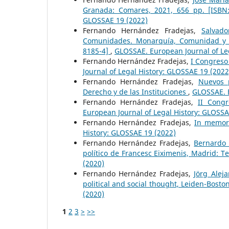
Granada: Comares, 2021, 656 pp. [ISBN
GLOSSAE 19 (2022)
Fernando Hernández Fradejas,
Salvad
Comunidades. Monarquía, Comunidad y par
8185-4]
,
GLOSSAE. European Journal of Le
Fernando Hernández Fradejas,
I Congreso
Journal of Legal History: GLOSSAE 19 (2022
Fernando Hernández Fradejas,
Nuevos p
Derecho y de las Instituciones
,
GLOSSAE. E
Fernando Hernández Fradejas,
II Cong
European Journal of Legal History: GLOSSA
Fernando Hernández Fradejas,
In memori
History: GLOSSAE 19 (2022)
Fernando Hernández Fradejas,
Bernardo 
político de Francesc Eiximenis, Madrid: T
(2020)
Fernando Hernández Fradejas,
Jörg Alej
political and social thought, Leiden-Boston
(2020)
1
2
3
>
>>