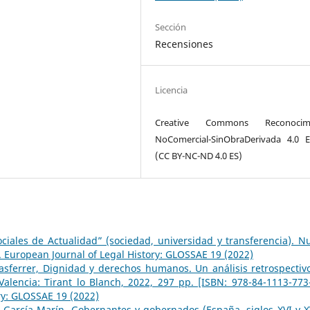
Sección
Recensiones
Licencia
Creative Commons Reconocimi
NoComercial-SinObraDerivada 4.0 
(CC BY-NC-ND 4.0 ES)
ciales de Actualidad” (sociedad, universidad y transferencia). N
 European Journal of Legal History: GLOSSAE 19 (2022)
asferrer, Dignidad y derechos humanos. Un análisis retrospectiv
 Valencia: Tirant lo Blanch, 2022, 297 pp. [ISBN: 978-84-1113-77
ry: GLOSSAE 19 (2022)
 García Marín, Gobernantes y gobernados (España, siglos XVI y XV