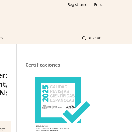
Registrarse
Entrar
es
Buscar
Certificaciones
r:
ht,
BN: