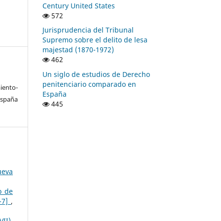
Century United States
572
Jurisprudencia del Tribunal
Supremo sobre el delito de lesa
majestad (1870-1972)
462
Un siglo de estudios de Derecho
penitenciario comparado en
ento-
España
España
445
ueva
o de
3-7]
,
II),