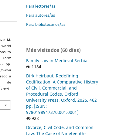
Para lectores/as
Para autores/as
Para bibliotecarios/as
avid M.
w world
Más visitados (60 días)
ions to
 York:
Family Law in Medieval Serbia
356 pp.
1184
Journal
Dirk Heirbaut, Redefining
erado a
Codification. A Comparative History
de
of Civil, Commercial, and
/view/
Procedural Codes, Oxford
University Press, Oxford, 2025, 462
pp. [ISBN:
9780198947370.001.0001]
928
Divorce, Civil Code, and Common
Law: The Case of Nineteenth-