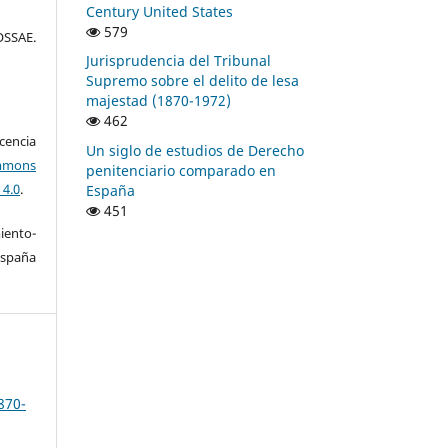
Century United States
579
SSAE.
Jurisprudencia del Tribunal
Supremo sobre el delito de lesa
majestad (1870-1972)
462
encia
Un siglo de estudios de Derecho
mons
penitenciario comparado en
 4.0
.
España
451
ento-
España
870-