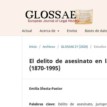
Actual
Acerca de
Envíos
Bases de dato
Inicio
/
Archivos
/
GLOSSAE 21 (2024)
/
Estudios
El delito de asesinato en 
(1870-1995)
Emilia Iñesta-Pastor
Palabras clave:
Delito de asesinato, Jurisp