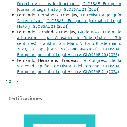
Derecho y de las Instituciones
,
GLOSSAE. European
Journal of Legal History: GLOSSAE 21 (2024)
Fernando Hernández Fradejas,
Entrevista a Joaquín
Salcedo Izu
,
GLOSSAE. European Journal of Legal
History: GLOSSAE 21 (2024)
Fernando Hernández Fradejas,
Guido Rossi, Ordinatio
ad casum. Legal Causation in Italy (14th – 17th
centuries), Frankfurt am Main: Vittorio Klostermann,
2023, 331 pp. [ISBN: 978-3-465-04608-0]
,
GLOSSAE.
European Journal of Legal History: GLOSSAE 20 (2023)
Fernando Hernández Fradejas,
IV Congreso de la
Sociedad Española de Historia del Derecho
,
GLOSSAE.
European Journal of Legal History: GLOSSAE 21 (2024)
1
2
>
>>
Certificaciones