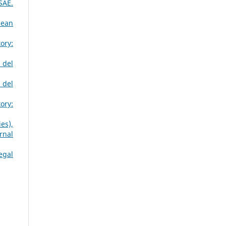
SAE.
pean
ory:
 del
 del
ory:
es),
rnal
egal