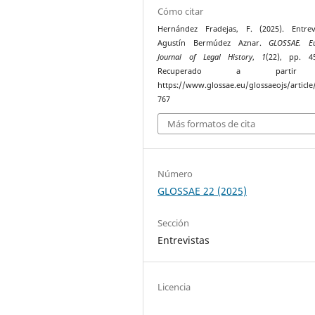
Cómo citar
Hernández Fradejas, F. (2025). Entrev
Agustín Bermúdez Aznar.
GLOSSAE. E
Journal of Legal History
,
1
(22), pp. 4
Recuperado a parti
https://www.glossae.eu/glossaeojs/article
767
Más formatos de cita
Número
GLOSSAE 22 (2025)
Sección
Entrevistas
Licencia