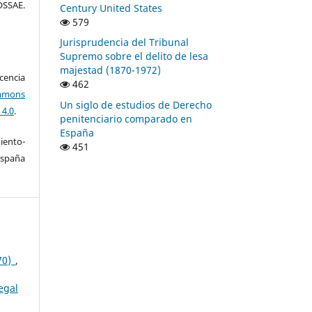
SSAE.
Century United States
579
Jurisprudencia del Tribunal
Supremo sobre el delito de lesa
majestad (1870-1972)
encia
462
mons
Un siglo de estudios de Derecho
 4.0
.
penitenciario comparado en
España
ento-
451
España
970)
,
egal