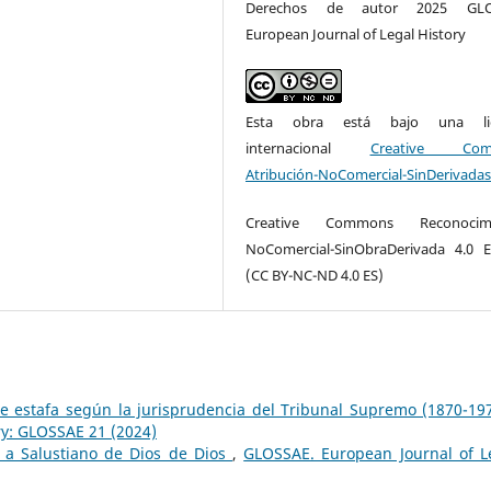
Derechos de autor 2025 GLO
European Journal of Legal History
Esta obra está bajo una lic
internacional
Creative Com
Atribución-NoComercial-SinDerivadas
Creative Commons Reconocimi
NoComercial-SinObraDerivada 4.0 
(CC BY-NC-ND 4.0 ES)
 de estafa según la jurisprudencia del Tribunal Supremo (1870-1
ry: GLOSSAE 21 (2024)
a a Salustiano de Dios de Dios
,
GLOSSAE. European Journal of L