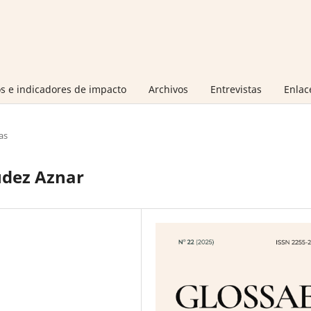
s e indicadores de impacto
Archivos
Entrevistas
Enlac
as
údez Aznar