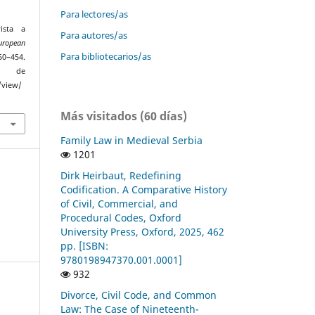
Para lectores/as
ista a
Para autores/as
uropean
Para bibliotecarios/as
50–454.
r de
/view/
Más visitados (60 días)
Family Law in Medieval Serbia
1201
Dirk Heirbaut, Redefining
Codification. A Comparative History
of Civil, Commercial, and
Procedural Codes, Oxford
University Press, Oxford, 2025, 462
pp. [ISBN:
9780198947370.001.0001]
932
Divorce, Civil Code, and Common
Law: The Case of Nineteenth-