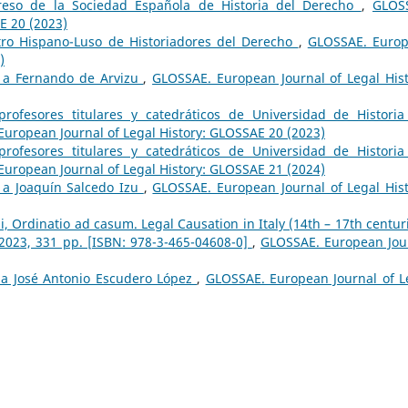
reso de la Sociedad Española de Historia del Derecho
,
GLOS
E 20 (2023)
ro Hispano-Luso de Historiadores del Derecho
,
GLOSSAE. Euro
)
a a Fernando de Arvizu
,
GLOSSAE. European Journal of Legal Hist
rofesores titulares y catedráticos de Universidad de Historia
uropean Journal of Legal History: GLOSSAE 20 (2023)
rofesores titulares y catedráticos de Universidad de Historia
uropean Journal of Legal History: GLOSSAE 21 (2024)
a a Joaquín Salcedo Izu
,
GLOSSAE. European Journal of Legal Hist
, Ordinatio ad casum. Legal Causation in Italy (14th – 17th centuri
 2023, 331 pp. [ISBN: 978-3-465-04608-0]
,
GLOSSAE. European Jou
a a José Antonio Escudero López
,
GLOSSAE. European Journal of L