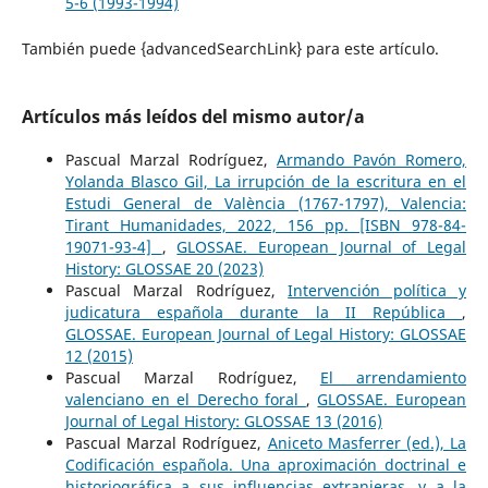
5-6 (1993-1994)
También puede {advancedSearchLink} para este artículo.
Artículos más leídos del mismo autor/a
Pascual Marzal Rodríguez,
Armando Pavón Romero,
Yolanda Blasco Gil, La irrupción de la escritura en el
Estudi General de València (1767-1797), Valencia:
Tirant Humanidades, 2022, 156 pp. [ISBN 978-84-
19071-93-4]
,
GLOSSAE. European Journal of Legal
History: GLOSSAE 20 (2023)
Pascual Marzal Rodríguez,
Intervención política y
judicatura española durante la II República
,
GLOSSAE. European Journal of Legal History: GLOSSAE
12 (2015)
Pascual Marzal Rodríguez,
El arrendamiento
valenciano en el Derecho foral
,
GLOSSAE. European
Journal of Legal History: GLOSSAE 13 (2016)
Pascual Marzal Rodríguez,
Aniceto Masferrer (ed.), La
Codificación española. Una aproximación doctrinal e
historiográfica a sus influencias extranjeras, y a la