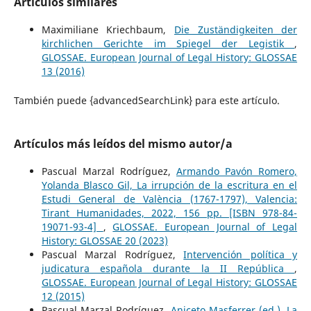
Artículos similares
Maximiliane Kriechbaum,
Die Zuständigkeiten der
kirchlichen Gerichte im Spiegel der Legistik
,
GLOSSAE. European Journal of Legal History: GLOSSAE
13 (2016)
También puede {advancedSearchLink} para este artículo.
Artículos más leídos del mismo autor/a
Pascual Marzal Rodríguez,
Armando Pavón Romero,
Yolanda Blasco Gil, La irrupción de la escritura en el
Estudi General de València (1767-1797), Valencia:
Tirant Humanidades, 2022, 156 pp. [ISBN 978-84-
19071-93-4]
,
GLOSSAE. European Journal of Legal
History: GLOSSAE 20 (2023)
Pascual Marzal Rodríguez,
Intervención política y
judicatura española durante la II República
,
GLOSSAE. European Journal of Legal History: GLOSSAE
12 (2015)
Pascual Marzal Rodríguez,
Aniceto Masferrer (ed.), La