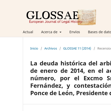
Actual
Acerca de
Envíos
Bases de dato
Inicio
/
Archivos
/
GLOSSAE 11 (2014)
/
Recensio
La deuda histórica del arb
de enero de 2014, en el 
número, por el Excmo S
Fernández, y contestació
Ponce de León, Presidente 