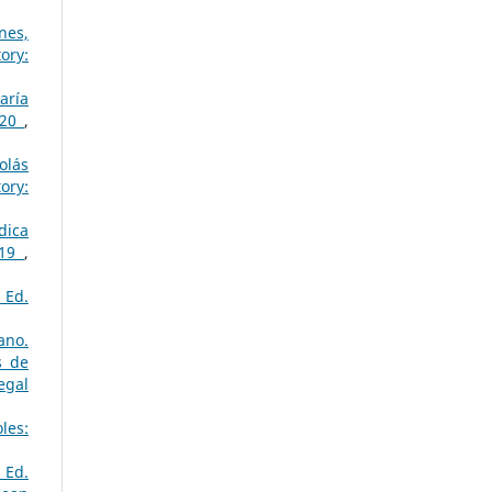
nes,
ory:
aría
2020
,
olás
ory:
dica
019
,
 Ed.
ano.
s de
egal
les:
 Ed.