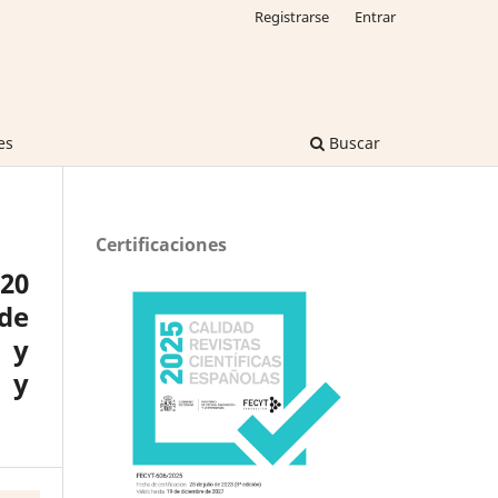
Registrarse
Entrar
es
Buscar
Certificaciones
 20
de
 y
 y