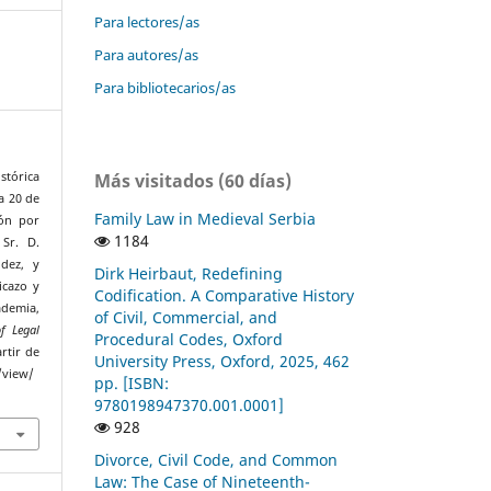
Para lectores/as
Para autores/as
Para bibliotecarios/as
Más visitados (60 días)
stórica
a 20 de
Family Law in Medieval Serbia
ión por
1184
Sr. D.
dez, y
Dirk Heirbaut, Redefining
icazo y
Codification. A Comparative History
demia,
of Civil, Commercial, and
f Legal
Procedural Codes, Oxford
rtir de
University Press, Oxford, 2025, 462
/view/
pp. [ISBN:
9780198947370.001.0001]
928
Divorce, Civil Code, and Common
Law: The Case of Nineteenth-