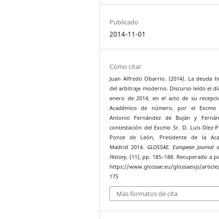
Publicado
2014-11-01
Cómo citar
Juan Alfredo Obarrio. (2014). La deuda hi
del arbitraje moderno. Discurso leído el dí
enero de 2014, en el acto de su recepc
Académico de número, por el Excmo 
Antonio Fernández de Buján y Fernán
contestación del Excmo Sr. D. Luis Díez-P
Ponce de León, Presidente de la Aca
Madrid 2014.
GLOSSAE. European Journal o
History
, (11), pp. 185–188. Recuperado a pa
https://www.glossae.eu/glossaeojs/article
175
Más formatos de cita