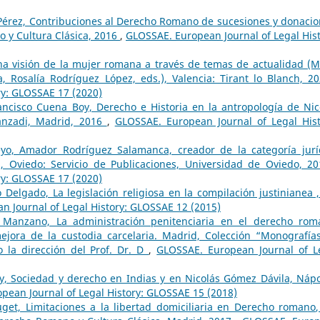
érez, Contribuciones al Derecho Romano de sucesiones y donacio
 y Cultura Clásica, 2016
,
GLOSSAE. European Journal of Legal Hist
 visión de la mujer romana a través de temas de actualidad (M
, Rosalía Rodríguez López, eds.), Valencia: Tirant lo Blanch, 
ry: GLOSSAE 17 (2020)
rancisco Cuena Boy, Derecho e Historia en la antropología de Nic
anzadi, Madrid, 2016
,
GLOSSAE. European Journal of Legal Hist
eyo, Amador Rodríguez Salamanca, creador de la categoría jurí
), Oviedo: Servicio de Publicaciones, Universidad de Oviedo, 2
ry: GLOSSAE 17 (2020)
Delgado, La legislación religiosa en la compilación justinianea ,
 Journal of Legal History: GLOSSAE 12 (2015)
 Manzano, La administración penitenciaria en el derecho rom
mejora de la custodia carcelaria. Madrid, Colección “Monografía
 la dirección del Prof. Dr. D
,
GLOSSAE. European Journal of L
y, Sociedad y derecho en Indias y en Nicolás Gómez Dávila, Nápo
pean Journal of Legal History: GLOSSAE 15 (2018)
get, Limitaciones a la libertad domiciliaria en Derecho romano,