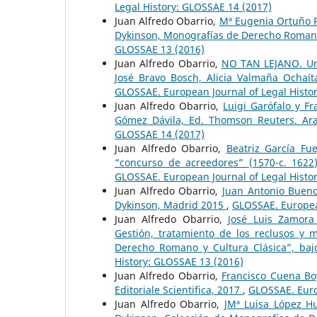
Legal History: GLOSSAE 14 (2017)
Juan Alfredo Obarrio,
Mª Eugenia Ortuño P
Dykinson, Monografías de Derecho Romano
GLOSSAE 13 (2016)
Juan Alfredo Obarrio,
NO TAN LEJANO. Una
José Bravo Bosch, Alicia Valmaña Ochaíta
GLOSSAE. European Journal of Legal Histo
Juan Alfredo Obarrio,
Luigi Garófalo y F
Gómez Dávila, Ed. Thomson Reuters. Ar
GLOSSAE 14 (2017)
Juan Alfredo Obarrio,
Beatriz García Fu
“concurso de acreedores” (1570-c. 1622
GLOSSAE. European Journal of Legal Histo
Juan Alfredo Obarrio,
Juan Antonio Bueno 
Dykinson, Madrid 2015
,
GLOSSAE. European
Juan Alfredo Obarrio,
José Luis Zamora
Gestión, tratamiento de los reclusos y 
Derecho Romano y Cultura Clásica”, bajo
History: GLOSSAE 13 (2016)
Juan Alfredo Obarrio,
Francisco Cuena Bo
Editoriale Scientifica, 2017
,
GLOSSAE. Euro
Juan Alfredo Obarrio,
JMª Luisa López Hu