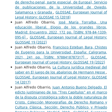
de derecho penal, parte especial, de Europa), Servicio
de publicaciones de la Universidad de Oviedo,
Salamanca y Granada
,
GLOSSAE. European Journal of
Legal History: GLOSSAE 15 (2018)
Juan Alfredo Obarrio,
José María Torralba, Una
educación liberal. Elogio de los grandes libros,
Madrid: Encuentro, 2022, 172 pp. [ISBN: 978-84-1339-
095-6]
,
GLOSSAE. European Journal of Legal History:
GLOSSAE 19 (2022)
Juan Alfredo Obarrio,
Francisco Esteban Bara, Chistes
de Eugenio para la Universidad, España: Caligrama,
2021, 241 pp. [ISBN: 9788418787317]
,
GLOSSAE.
European Journal of Legal History: GLOSSAE 19 (2022)
Juan Alfredo Obarrio,
La Cultura jurídica medieval del
saber en El juego de los abalorios de Hermann Hesse
,
GLOSSAE. European Journal of Legal History: GLOSSAE
14 (2017)
Juan Alfredo Obarrio,
Juan Antonio Bueno Delgado, El
edicto justinianeo de los “Tres Capítulos” en el marco
de la disputa cristológica sobre la doble naturaleza de
Cristo. Colección Monografías de Derecho Romano y
Cultura Clásica. Sección: Derecho Público y Privado