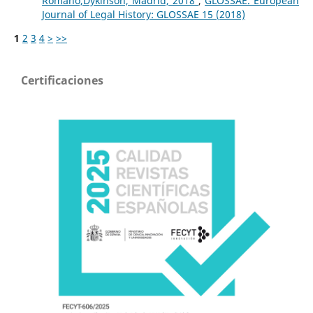
Romano,Dykinson, Madrid, 2018
,
GLOSSAE. European
Journal of Legal History: GLOSSAE 15 (2018)
1
2
3
4
>
>>
Certificaciones