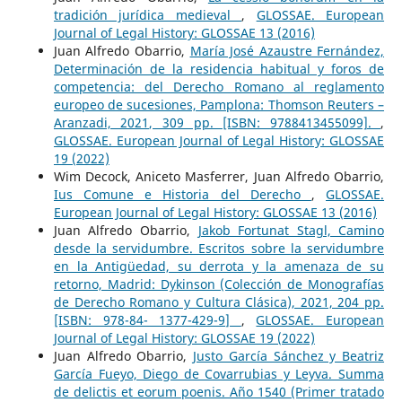
tradición jurídica medieval
,
GLOSSAE. European
Journal of Legal History: GLOSSAE 13 (2016)
Juan Alfredo Obarrio,
María José Azaustre Fernández,
Determinación de la residencia habitual y foros de
competencia: del Derecho Romano al reglamento
europeo de sucesiones, Pamplona: Thomson Reuters –
Aranzadi, 2021, 309 pp. [ISBN: 9788413455099].
,
GLOSSAE. European Journal of Legal History: GLOSSAE
19 (2022)
Wim Decock, Aniceto Masferrer, Juan Alfredo Obarrio,
Ius Comune e Historia del Derecho
,
GLOSSAE.
European Journal of Legal History: GLOSSAE 13 (2016)
Juan Alfredo Obarrio,
Jakob Fortunat Stagl, Camino
desde la servidumbre. Escritos sobre la servidumbre
en la Antigüedad, su derrota y la amenaza de su
retorno, Madrid: Dykinson (Colección de Monografías
de Derecho Romano y Cultura Clásica), 2021, 204 pp.
[ISBN: 978-84- 1377-429-9]
,
GLOSSAE. European
Journal of Legal History: GLOSSAE 19 (2022)
Juan Alfredo Obarrio,
Justo García Sánchez y Beatriz
García Fueyo, Diego de Covarrubias y Leyva. Summa
de delictis et eorum poenis. Año 1540 (Primer tratado