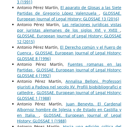
3 (1991)
Antonio Pérez Martín,
El aparato de Glosas a las Siete
Partidas de Gregorio López Valenzuela
,
GLOSSAE.
European Journal of Legal History: GLOSSAE 13 (2016)
Antonio Pérez Martín,
Las relaciones jurídicas vistas
por juristas alemanes de los siglos XVI y XVIII
,
GLOSSAE. European Journal of Legal History: GLOSSAE
12 (2015)
Antonio Pérez Martín,
El Derecho común y el Fuero de
Cuenca
,
GLOSSAE. European Journal of Legal History:
GLOSSAE 8 (1996)
Antonio Pérez Martín,
Fuentes romanas en las
Partidas
,
GLOSSAE. European Journal of Legal History:
GLOSSAE 4 (1992)
Antonio Pérez Martín,
Annalisa Belloni. Professori
giuristi a Padova nel secolo XV. Profili biobibliografici e
cattedre
,
GLOSSAE. European Journal of Legal History:
GLOSSAE 1 (1988)
Antonio Pérez Martín,
Juan Beneyto. El Cardenal
Albornoz hombre de Iglesia y de Estado en Castilla y
en Italia.
,
GLOSSAE. European Journal of Legal
History: GLOSSAE 1 (1988)
Antonio Pérez Martín,
Hacia una edición crítica del