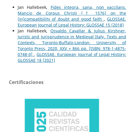
Jan Hallebeek,
Fides integra, sana, non vaccilans.
Mancio de Corpus Christi († 1576) on the
(in)compatibility of doubt and good faith
,
GLOSSAE.
European Journal of Legal History: GLOSSAE 15 (2018)
Jan Hallebeek,
Osvaldo Cavallar & Julius Kirshner,
Jurists and Jurisprudence in Medieval Italy. Texts and
Contexts, Toronto-Buffalo-London: University of
Toronto Press, 2020, XXV + 866 pp. [ISBN: 978-1-4875-
0748-0]
,
GLOSSAE. European Journal of Legal History:
GLOSSAE 18 (2021)
Certificaciones