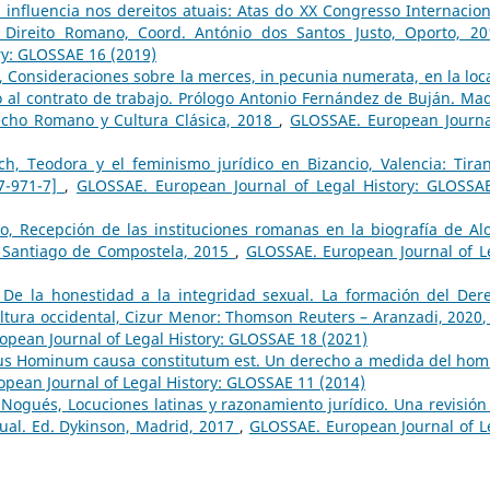
: influencia nos dereitos atuais: Atas do XX Congresso Internacion
 Direito Romano, Coord. António dos Santos Justo, Oporto, 2
ry: GLOSSAE 16 (2019)
, Consideraciones sobre la merces, in pecunia numerata, en la loca
al contrato de trabajo. Prólogo Antonio Fernández de Buján. Mad
echo Romano y Cultura Clásica, 2018
,
GLOSSAE. European Journa
h, Teodora y el feminismo jurídico en Bizancio, Valencia: Tiran
97-971-7]
,
GLOSSAE. European Journal of Legal History: GLOSSA
yo, Recepción de las instituciones romanas en la biografía de Al
V, Santiago de Compostela, 2015
,
GLOSSAE. European Journal of L
 De la honestidad a la integridad sexual. La formación del Der
ltura occidental, Cizur Menor: Thomson Reuters – Aranzadi, 2020,
pean Journal of Legal History: GLOSSAE 18 (2021)
Ius Hominum causa constitutum est. Un derecho a medida del hom
pean Journal of Legal History: GLOSSAE 11 (2014)
Nogués, Locuciones latinas y razonamiento jurídico. Una revisión 
ual. Ed. Dykinson, Madrid, 2017
,
GLOSSAE. European Journal of L