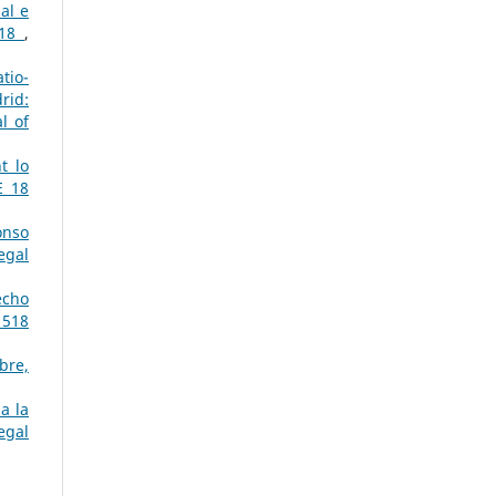
al e
018
,
tio-
rid:
l of
t lo
E 18
onso
egal
echo
 518
bre,
a la
egal