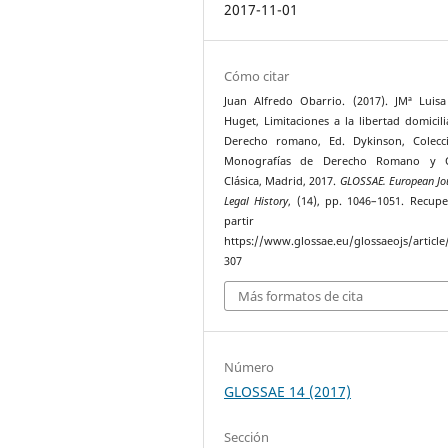
2017-11-01
Cómo citar
Juan Alfredo Obarrio. (2017). JMª Luis
Huget, Limitaciones a la libertad domicili
Derecho romano, Ed. Dykinson, Colecc
Monografías de Derecho Romano y C
Clásica, Madrid, 2017.
GLOSSAE. European Jou
Legal History
, (14), pp. 1046–1051. Recup
partir 
https://www.glossae.eu/glossaeojs/article
307
Más formatos de cita
Número
GLOSSAE 14 (2017)
Sección