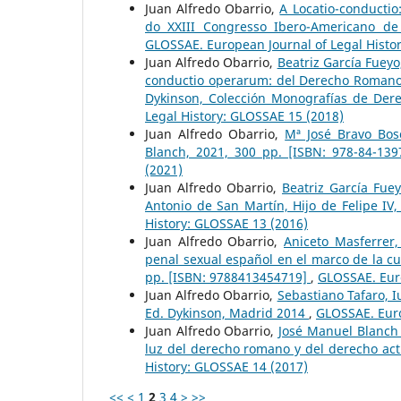
Juan Alfredo Obarrio,
A Locatio-conductio
do XXIII Congresso Ibero-Americano de
GLOSSAE. European Journal of Legal Histo
Juan Alfredo Obarrio,
Beatriz García Fueyo
conductio operarum: del Derecho Romano 
Dykinson, Colección Monografías de Der
Legal History: GLOSSAE 15 (2018)
Juan Alfredo Obarrio,
Mª José Bravo Bosc
Blanch, 2021, 300 pp. [ISBN: 978-84-13
(2021)
Juan Alfredo Obarrio,
Beatriz García Fue
Antonio de San Martín, Hijo de Felipe I
History: GLOSSAE 13 (2016)
Juan Alfredo Obarrio,
Aniceto Masferrer,
penal sexual español en el marco de la cu
pp. [ISBN: 9788413454719]
,
GLOSSAE. Euro
Juan Alfredo Obarrio,
Sebastiano Tafaro, 
Ed. Dykinson, Madrid 2014
,
GLOSSAE. Euro
Juan Alfredo Obarrio,
José Manuel Blanch 
luz del derecho romano y del derecho act
History: GLOSSAE 14 (2017)
<<
<
1
2
3
4
>
>>