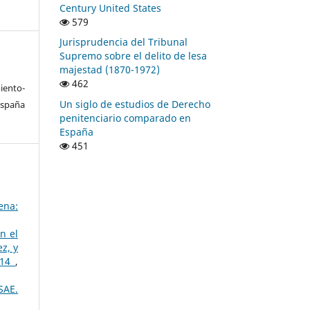
Century United States
579
Jurisprudencia del Tribunal
Supremo sobre el delito de lesa
majestad (1870-1972)
462
ento-
Un siglo de estudios de Derecho
España
penitenciario comparado en
España
451
ena:
n el
z, y
014
,
SAE.