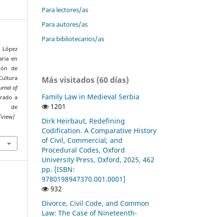
Para lectores/as
Para autores/as
Para bibliotecarios/as
a López
aria en
ión de
Más visitados (60 días)
ultura
rnal of
Family Law in Medieval Serbia
erado a
1201
de
/view/
Dirk Heirbaut, Redefining
Codification. A Comparative History
of Civil, Commercial, and
Procedural Codes, Oxford
University Press, Oxford, 2025, 462
pp. [ISBN:
9780198947370.001.0001]
932
Divorce, Civil Code, and Common
Law: The Case of Nineteenth-