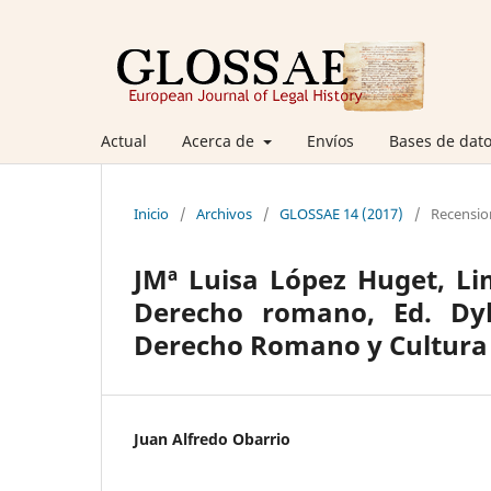
Actual
Acerca de
Envíos
Bases de dato
Inicio
/
Archivos
/
GLOSSAE 14 (2017)
/
Recensio
JMª Luisa López Huget, Lim
Derecho romano, Ed. Dyk
Derecho Romano y Cultura C
Juan Alfredo Obarrio