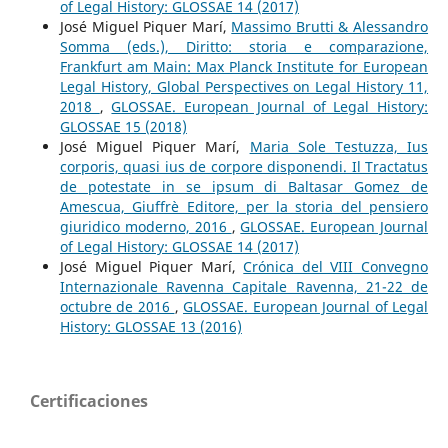
of Legal History: GLOSSAE 14 (2017)
José Miguel Piquer Marí,
Massimo Brutti & Alessandro
Somma (eds.), Diritto: storia e comparazione,
Frankfurt am Main: Max Planck Institute for European
Legal History, Global Perspectives on Legal History 11,
2018
,
GLOSSAE. European Journal of Legal History:
GLOSSAE 15 (2018)
José Miguel Piquer Marí,
Maria Sole Testuzza, Ius
corporis, quasi ius de corpore disponendi. Il Tractatus
de potestate in se ipsum di Baltasar Gomez de
Amescua, Giuffrè Editore, per la storia del pensiero
giuridico moderno, 2016
,
GLOSSAE. European Journal
of Legal History: GLOSSAE 14 (2017)
José Miguel Piquer Marí,
Crónica del VIII Convegno
Internazionale Ravenna Capitale Ravenna, 21-22 de
octubre de 2016
,
GLOSSAE. European Journal of Legal
History: GLOSSAE 13 (2016)
Certificaciones