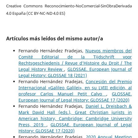
Creative Commons Reconocimiento-NoComercial-SinObraDerivada
4.0 España (CC BY-NC-ND 4.0 ES)
Artículos más leídos del mismo autor/a
Fernando Hernández Fradejas,
Nuevos miembros del
Comité Editorial de la Tijdschrift voor
Rechtsgeschiedenis / Revue d’Histoire du Droit / The
Legal History Review
,
GLOSSAE. European Journal of
Legal History: GLOSSAE 18 (2021)
Fernando Hernández Fradejas,
Concesión del Premio
Internacional «Galileo Galilei», en su LVIII edición, al
profesor Carlos Manuel Petit Calvo
,
GLOSSAE.
European Journal of Legal History: GLOSSAE 17 (2020)
Fernando Hernández Fradejas,
Daniel L. Dreisbach &
Mark David Hall (eds.), Great Christian jurists in
American history, Cambridge: Cambridge University
Press, 2019
,
GLOSSAE. European Journal of Legal
History: GLOSSAE 17 (2020)
Fernando Hernández Fradejas,
2020 Annual Meeting