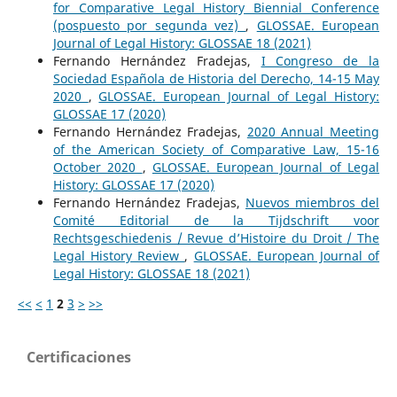
for Comparative Legal History Biennial Conference
(pospuesto por segunda vez)
,
GLOSSAE. European
Journal of Legal History: GLOSSAE 18 (2021)
Fernando Hernández Fradejas,
I Congreso de la
Sociedad Española de Historia del Derecho, 14-15 May
2020
,
GLOSSAE. European Journal of Legal History:
GLOSSAE 17 (2020)
Fernando Hernández Fradejas,
2020 Annual Meeting
of the American Society of Comparative Law, 15-16
October 2020
,
GLOSSAE. European Journal of Legal
History: GLOSSAE 17 (2020)
Fernando Hernández Fradejas,
Nuevos miembros del
Comité Editorial de la Tijdschrift voor
Rechtsgeschiedenis / Revue d’Histoire du Droit / The
Legal History Review
,
GLOSSAE. European Journal of
Legal History: GLOSSAE 18 (2021)
<<
<
1
2
3
>
>>
Certificaciones