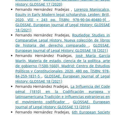
History: GLOSSAE 17 (2020)
Fernando Hernández Fradejas ,
Lorenzo Maniscalco,
Equity in Early Modern legal scholarship, Leiden: Brill,
2020, VIII + 243 pp. [ISBN: 978-90-04-40480-9]
,
GLOSSAE. European Journal of Legal History: GLOSSAE
18 (2021)
Fernando Hernández Fradejas,
Routledge Studies in
Comparative Legal History. Nueva colección de libros
de historia del derecho comparado
,
GLOSSAE.
European Journal of Legal History: GLOSSAE 18 (2021)
Fernando Hernández Fradejas,
José María García
Marín, Materia de estado, ciencia de la política, arte
de gobierno (1500-1660), Madrid: Centro de Estudios
Políticos y Constitucionales, 2020, 480 pp. [ISBN: 978-
84-259-1831-5
,
GLOSSAE. European Journal of Legal
History: GLOSSAE 18 (2021)
Fernando Hernández Fradejas,
La Influencia del Code
pénal (1810) en la Codificación europea y
latinoamericana Tradición e influencias extranjeras en
el movimiento codificador
,
GLOSSAE. European
Journal of Legal History: GLOSSAE 13 (2016)
Fernando Hernández Fradejas,
6th European Society