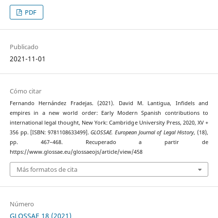
PDF
Publicado
2021-11-01
Cómo citar
Fernando Hernández Fradejas. (2021). David M. Lantigua, Infidels and
empires in a new world order: Early Modern Spanish contributions to
international legal thought, New York: Cambridge University Press, 2020, XV +
356 pp. [ISBN: 9781108633499].
GLOSSAE. European Journal of Legal History
, (18),
pp. 467–468. Recuperado a partir de
https://www.glossae.eu/glossaeojs/article/view/458
Más formatos de cita
Número
GLOSSAE 18 (2021)