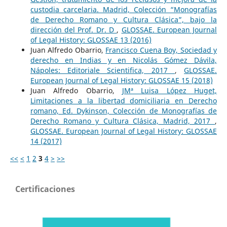
custodia carcelaria. Madrid, Colección “Monografías
de Derecho Romano y Cultura Clásica”, bajo la
dirección del Prof. Dr. D
,
GLOSSAE. European Journal
of Legal History: GLOSSAE 13 (2016)
Juan Alfredo Obarrio,
Francisco Cuena Boy, Sociedad y
derecho en Indias y en Nicolás Gómez Dávila,
Nápoles: Editoriale Scientifica, 2017
,
GLOSSAE.
European Journal of Legal History: GLOSSAE 15 (2018)
Juan Alfredo Obarrio,
JMª Luisa López Huget,
Limitaciones a la libertad domiciliaria en Derecho
romano, Ed. Dykinson, Colección de Monografías de
Derecho Romano y Cultura Clásica, Madrid, 2017
,
GLOSSAE. European Journal of Legal History: GLOSSAE
14 (2017)
<<
<
1
2
3
4
>
>>
Certificaciones