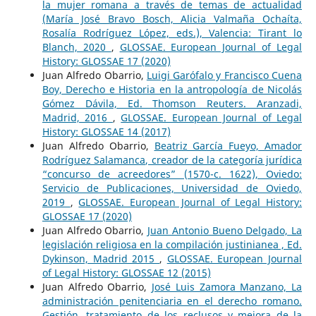
la mujer romana a través de temas de actualidad
(María José Bravo Bosch, Alicia Valmaña Ochaíta,
Rosalía Rodríguez López, eds.), Valencia: Tirant lo
Blanch, 2020
,
GLOSSAE. European Journal of Legal
History: GLOSSAE 17 (2020)
Juan Alfredo Obarrio,
Luigi Garófalo y Francisco Cuena
Boy, Derecho e Historia en la antropología de Nicolás
Gómez Dávila, Ed. Thomson Reuters. Aranzadi,
Madrid, 2016
,
GLOSSAE. European Journal of Legal
History: GLOSSAE 14 (2017)
Juan Alfredo Obarrio,
Beatriz García Fueyo, Amador
Rodríguez Salamanca, creador de la categoría jurídica
“concurso de acreedores” (1570-c. 1622), Oviedo:
Servicio de Publicaciones, Universidad de Oviedo,
2019
,
GLOSSAE. European Journal of Legal History:
GLOSSAE 17 (2020)
Juan Alfredo Obarrio,
Juan Antonio Bueno Delgado, La
legislación religiosa en la compilación justinianea , Ed.
Dykinson, Madrid 2015
,
GLOSSAE. European Journal
of Legal History: GLOSSAE 12 (2015)
Juan Alfredo Obarrio,
José Luis Zamora Manzano, La
administración penitenciaria en el derecho romano.
Gestión, tratamiento de los reclusos y mejora de la