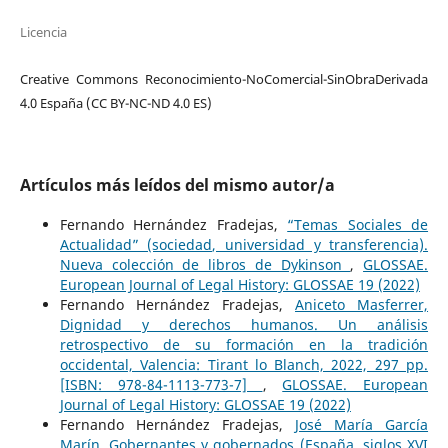
Licencia
Creative Commons Reconocimiento-NoComercial-SinObraDerivada
4.0 España (CC BY-NC-ND 4.0 ES)
Artículos más leídos del mismo autor/a
Fernando Hernández Fradejas,
“Temas Sociales de
Actualidad” (sociedad, universidad y transferencia).
Nueva colección de libros de Dykinson
,
GLOSSAE.
European Journal of Legal History: GLOSSAE 19 (2022)
Fernando Hernández Fradejas,
Aniceto Masferrer,
Dignidad y derechos humanos. Un análisis
retrospectivo de su formación en la tradición
occidental, Valencia: Tirant lo Blanch, 2022, 297 pp.
[ISBN: 978-84-1113-773-7]
,
GLOSSAE. European
Journal of Legal History: GLOSSAE 19 (2022)
Fernando Hernández Fradejas,
José María García
Marín, Gobernantes y gobernados (España, siglos XVI