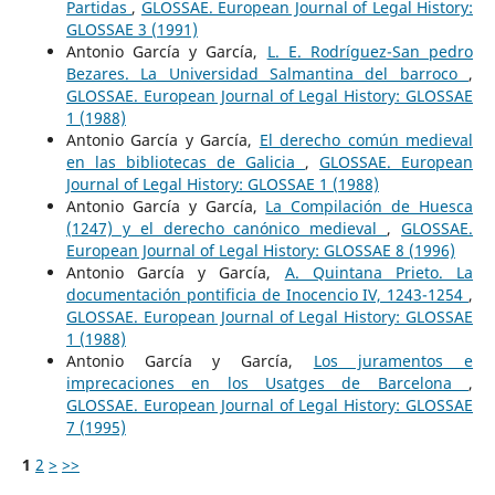
Partidas
,
GLOSSAE. European Journal of Legal History:
GLOSSAE 3 (1991)
Antonio García y García,
L. E. Rodríguez-San pedro
Bezares. La Universidad Salmantina del barroco
,
GLOSSAE. European Journal of Legal History: GLOSSAE
1 (1988)
Antonio García y García,
El derecho común medieval
en las bibliotecas de Galicia
,
GLOSSAE. European
Journal of Legal History: GLOSSAE 1 (1988)
Antonio García y García,
La Compilación de Huesca
(1247) y el derecho canónico medieval
,
GLOSSAE.
European Journal of Legal History: GLOSSAE 8 (1996)
Antonio García y García,
A. Quintana Prieto. La
documentación pontificia de Inocencio IV, 1243-1254
,
GLOSSAE. European Journal of Legal History: GLOSSAE
1 (1988)
Antonio García y García,
Los juramentos e
imprecaciones en los Usatges de Barcelona
,
GLOSSAE. European Journal of Legal History: GLOSSAE
7 (1995)
1
2
>
>>