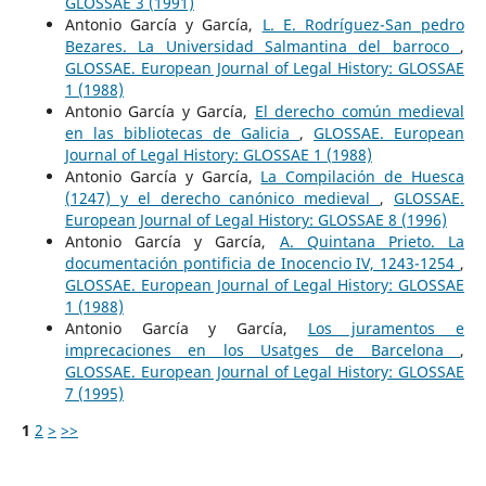
GLOSSAE 3 (1991)
Antonio García y García,
L. E. Rodríguez-San pedro
Bezares. La Universidad Salmantina del barroco
,
GLOSSAE. European Journal of Legal History: GLOSSAE
1 (1988)
Antonio García y García,
El derecho común medieval
en las bibliotecas de Galicia
,
GLOSSAE. European
Journal of Legal History: GLOSSAE 1 (1988)
Antonio García y García,
La Compilación de Huesca
(1247) y el derecho canónico medieval
,
GLOSSAE.
European Journal of Legal History: GLOSSAE 8 (1996)
Antonio García y García,
A. Quintana Prieto. La
documentación pontificia de Inocencio IV, 1243-1254
,
GLOSSAE. European Journal of Legal History: GLOSSAE
1 (1988)
Antonio García y García,
Los juramentos e
imprecaciones en los Usatges de Barcelona
,
GLOSSAE. European Journal of Legal History: GLOSSAE
7 (1995)
1
2
>
>>