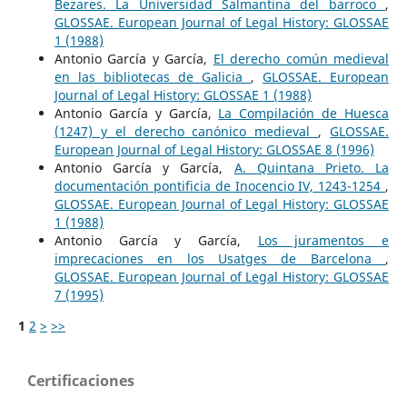
Bezares. La Universidad Salmantina del barroco
,
GLOSSAE. European Journal of Legal History: GLOSSAE
1 (1988)
Antonio García y García,
El derecho común medieval
en las bibliotecas de Galicia
,
GLOSSAE. European
Journal of Legal History: GLOSSAE 1 (1988)
Antonio García y García,
La Compilación de Huesca
(1247) y el derecho canónico medieval
,
GLOSSAE.
European Journal of Legal History: GLOSSAE 8 (1996)
Antonio García y García,
A. Quintana Prieto. La
documentación pontificia de Inocencio IV, 1243-1254
,
GLOSSAE. European Journal of Legal History: GLOSSAE
1 (1988)
Antonio García y García,
Los juramentos e
imprecaciones en los Usatges de Barcelona
,
GLOSSAE. European Journal of Legal History: GLOSSAE
7 (1995)
1
2
>
>>
Certificaciones