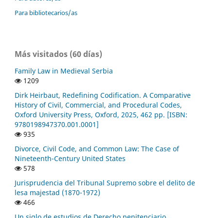
Para bibliotecarios/as
Más visitados (60 días)
Family Law in Medieval Serbia
1209
Dirk Heirbaut, Redefining Codification. A Comparative
History of Civil, Commercial, and Procedural Codes,
Oxford University Press, Oxford, 2025, 462 pp. [ISBN:
9780198947370.001.0001]
935
Divorce, Civil Code, and Common Law: The Case of
Nineteenth-Century United States
578
Jurisprudencia del Tribunal Supremo sobre el delito de
lesa majestad (1870-1972)
466
Un siglo de estudios de Derecho penitenciario