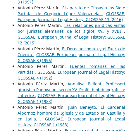
3 (1991)
Antonio Pérez Martín,
El aparato de Glosas a las Siete
Partidas de Gregorio López Valenzuela
,
GLOSSAE.
European Journal of Legal History: GLOSSAE 13 (2016)
Antonio Pérez Martín,
Las relaciones jurídicas vistas
por juristas alemanes de los siglos XVI y XVIII
,
GLOSSAE. European Journal of Legal History: GLOSSAE
12 (2015)
Antonio Pérez Martín,
El Derecho común y el Fuero de
Cuenca
,
GLOSSAE. European Journal of Legal History:
GLOSSAE 8 (1996)
Antonio Pérez Martín,
Fuentes romanas en las
Partidas
,
GLOSSAE. European Journal of Legal History:
GLOSSAE 4 (1992)
Antonio Pérez Martín,
Annalisa Belloni. Professori
giuristi a Padova nel secolo XV. Profili biobibliografici e
cattedre
,
GLOSSAE. European Journal of Legal History:
GLOSSAE 1 (1988)
Antonio Pérez Martín,
Juan Beneyto. El Cardenal
Albornoz hombre de Iglesia y de Estado en Castilla y
en Italia.
,
GLOSSAE. European Journal of Legal
History: GLOSSAE 1 (1988)
Antonio Pérez Martín,
Europa: realidad y aspiración