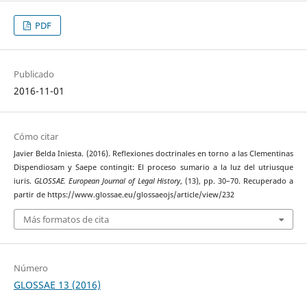
PDF
Publicado
2016-11-01
Cómo citar
Javier Belda Iniesta. (2016). Reflexiones doctrinales en torno a las Clementinas
Dispendiosam y Saepe contingit: El proceso sumario a la luz del utriusque
iuris.
GLOSSAE. European Journal of Legal History
, (13), pp. 30–70. Recuperado a
partir de https://www.glossae.eu/glossaeojs/article/view/232
Más formatos de cita
Número
GLOSSAE 13 (2016)