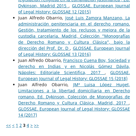
Dykinson, Madrid 2015
,
GLOSSAE. European Journal
of Legal History: GLOSSAE 12 (2015)
Juan Alfredo Obarrio,
José Luis Zamora Manzano, La
administración penitenciaria en el derecho romano.
Gestión, tratamiento de los reclusos y mejora de la
custodia carcelaria. Madrid, Colección “Monografías
de Derecho Romano y Cultura Clásica”, bajo la
dirección del Prof. Dr. D
,
GLOSSAE. European Journal
of Legal History: GLOSSAE 13 (2016)
Juan Alfredo Obarrio,
Francisco Cuena Boy, Sociedad y
derecho en Indias y en Nicolás Gómez Dávila,
Nápoles: Editoriale Scientifica, 2017
,
GLOSSAE.
European Journal of Legal History: GLOSSAE 15 (2018)
Juan Alfredo Obarrio,
JMª Luisa López Huget,
Limitaciones a la libertad domiciliaria en Derecho
romano, Ed. Dykinson, Colección de Monografías de
Derecho Romano y Cultura Clásica, Madrid, 2017
,
GLOSSAE. European Journal of Legal History: GLOSSAE
14 (2017)
<<
<
1
2
3
4
>
>>