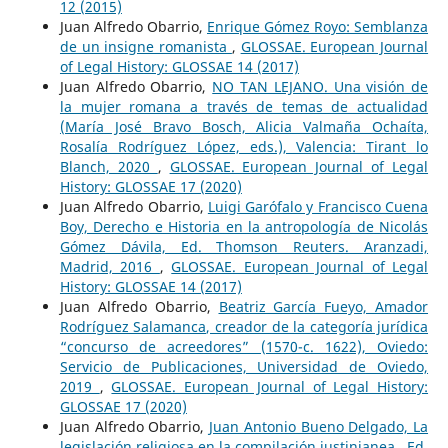
12 (2015)
Juan Alfredo Obarrio,
Enrique Gómez Royo: Semblanza
de un insigne romanista
,
GLOSSAE. European Journal
of Legal History: GLOSSAE 14 (2017)
Juan Alfredo Obarrio,
NO TAN LEJANO. Una visión de
la mujer romana a través de temas de actualidad
(María José Bravo Bosch, Alicia Valmaña Ochaíta,
Rosalía Rodríguez López, eds.), Valencia: Tirant lo
Blanch, 2020
,
GLOSSAE. European Journal of Legal
History: GLOSSAE 17 (2020)
Juan Alfredo Obarrio,
Luigi Garófalo y Francisco Cuena
Boy, Derecho e Historia en la antropología de Nicolás
Gómez Dávila, Ed. Thomson Reuters. Aranzadi,
Madrid, 2016
,
GLOSSAE. European Journal of Legal
History: GLOSSAE 14 (2017)
Juan Alfredo Obarrio,
Beatriz García Fueyo, Amador
Rodríguez Salamanca, creador de la categoría jurídica
“concurso de acreedores” (1570-c. 1622), Oviedo:
Servicio de Publicaciones, Universidad de Oviedo,
2019
,
GLOSSAE. European Journal of Legal History:
GLOSSAE 17 (2020)
Juan Alfredo Obarrio,
Juan Antonio Bueno Delgado, La
legislación religiosa en la compilación justinianea , Ed.