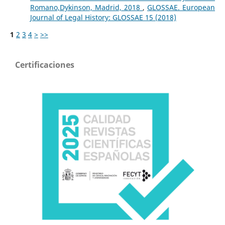
Romano,Dykinson, Madrid, 2018
,
GLOSSAE. European
Journal of Legal History: GLOSSAE 15 (2018)
1
2
3
4
>
>>
Certificaciones