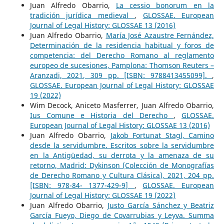
Juan Alfredo Obarrio,
La cessio bonorum en la
tradición jurídica medieval
,
GLOSSAE. European
Journal of Legal History: GLOSSAE 13 (2016)
Juan Alfredo Obarrio,
María José Azaustre Fernández,
Determinación de la residencia habitual y foros de
competencia: del Derecho Romano al reglamento
europeo de sucesiones, Pamplona: Thomson Reuters –
Aranzadi, 2021, 309 pp. [ISBN: 9788413455099].
,
GLOSSAE. European Journal of Legal History: GLOSSAE
19 (2022)
Wim Decock, Aniceto Masferrer, Juan Alfredo Obarrio,
Ius Comune e Historia del Derecho
,
GLOSSAE.
European Journal of Legal History: GLOSSAE 13 (2016)
Juan Alfredo Obarrio,
Jakob Fortunat Stagl, Camino
desde la servidumbre. Escritos sobre la servidumbre
en la Antigüedad, su derrota y la amenaza de su
retorno, Madrid: Dykinson (Colección de Monografías
de Derecho Romano y Cultura Clásica), 2021, 204 pp.
[ISBN: 978-84- 1377-429-9]
,
GLOSSAE. European
Journal of Legal History: GLOSSAE 19 (2022)
Juan Alfredo Obarrio,
Justo García Sánchez y Beatriz
García Fueyo, Diego de Covarrubias y Leyva. Summa