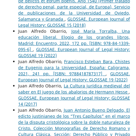
de delictis et eorum poenis. Año 1540 (Primer tratado
de derecho penal, parte especial, de Europa), Servicio
de publicaciones de la Universidad de Oviedo,
Salamanca y Granada
,
GLOSSAE. European Journal of
Legal History: GLOSSAE 15 (2018)
Juan Alfredo Obarrio,
José María Torralba, Una
educación liberal. Elogio de los grandes libros,
Madrid: Encuentro, 2022, 172 pp. [ISBN: 978-84-1339-
095-6]
,
GLOSSAE. European Journal of Legal History:
GLOSSAE 19 (2022)
Juan Alfredo Obarrio,
Francisco Esteban Bara, Chistes
de Eugenio para la Universidad, España: Caligrama,
2021, 241 pp. [ISBN: 9788418787317]
,
GLOSSAE.
European Journal of Legal History: GLOSSAE 19 (2022)
Juan Alfredo Obarrio,
La Cultura jurídica medieval del
saber en El juego de los abalorios de Hermann Hesse
,
GLOSSAE. European Journal of Legal History: GLOSSAE
14 (2017)
Juan Alfredo Obarrio,
Juan Antonio Bueno Delgado, El
edicto justinianeo de los “Tres Capítulos” en el marco
de la disputa cristológica sobre la doble naturaleza de
Cristo. Colección Monografías de Derecho Romano y
Cultura Clásica. Sección: Derecho Público y Privado