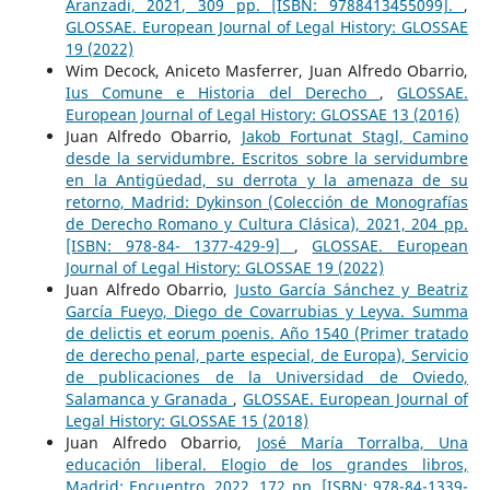
Aranzadi, 2021, 309 pp. [ISBN: 9788413455099].
,
GLOSSAE. European Journal of Legal History: GLOSSAE
19 (2022)
Wim Decock, Aniceto Masferrer, Juan Alfredo Obarrio,
Ius Comune e Historia del Derecho
,
GLOSSAE.
European Journal of Legal History: GLOSSAE 13 (2016)
Juan Alfredo Obarrio,
Jakob Fortunat Stagl, Camino
desde la servidumbre. Escritos sobre la servidumbre
en la Antigüedad, su derrota y la amenaza de su
retorno, Madrid: Dykinson (Colección de Monografías
de Derecho Romano y Cultura Clásica), 2021, 204 pp.
[ISBN: 978-84- 1377-429-9]
,
GLOSSAE. European
Journal of Legal History: GLOSSAE 19 (2022)
Juan Alfredo Obarrio,
Justo García Sánchez y Beatriz
García Fueyo, Diego de Covarrubias y Leyva. Summa
de delictis et eorum poenis. Año 1540 (Primer tratado
de derecho penal, parte especial, de Europa), Servicio
de publicaciones de la Universidad de Oviedo,
Salamanca y Granada
,
GLOSSAE. European Journal of
Legal History: GLOSSAE 15 (2018)
Juan Alfredo Obarrio,
José María Torralba, Una
educación liberal. Elogio de los grandes libros,
Madrid: Encuentro, 2022, 172 pp. [ISBN: 978-84-1339-