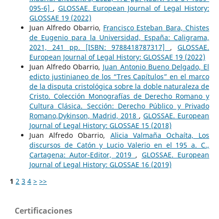
095-6]
,
GLOSSAE. European Journal of Legal History:
GLOSSAE 19 (2022)
Juan Alfredo Obarrio,
Francisco Esteban Bara, Chistes
de Eugenio para la Universidad, España: Caligrama,
2021, 241 pp. [ISBN: 9788418787317]
,
GLOSSAE.
European Journal of Legal History: GLOSSAE 19 (2022)
Juan Alfredo Obarrio,
Juan Antonio Bueno Delgado, El
edicto justinianeo de los “Tres Capítulos” en el marco
de la disputa cristológica sobre la doble naturaleza de
Cristo. Colección Monografías de Derecho Romano y
Cultura Clásica. Sección: Derecho Público y Privado
Romano,Dykinson, Madrid, 2018
,
GLOSSAE. European
Journal of Legal History: GLOSSAE 15 (2018)
Juan Alfredo Obarrio,
Alicia Valmaña Ochaíta, Los
discursos de Catón y Lucio Valerio en el 195 a. C.,
Cartagena: Autor-Editor, 2019
,
GLOSSAE. European
Journal of Legal History: GLOSSAE 16 (2019)
1
2
3
4
>
>>
Certificaciones