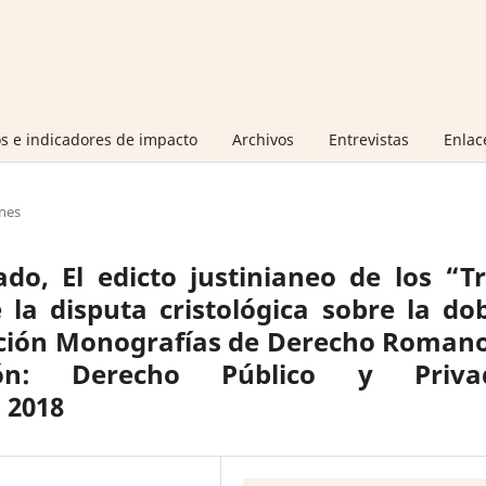
s e indicadores de impacto
Archivos
Entrevistas
Enlac
nes
o, El edicto justinianeo de los “T
la disputa cristológica sobre la do
ección Monografías de Derecho Roman
ción: Derecho Público y Priva
 2018