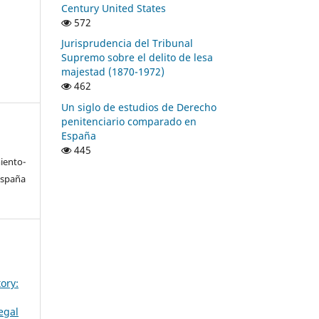
Century United States
572
Jurisprudencia del Tribunal
Supremo sobre el delito de lesa
majestad (1870-1972)
462
Un siglo de estudios de Derecho
penitenciario comparado en
España
445
ento-
España
ory:
egal