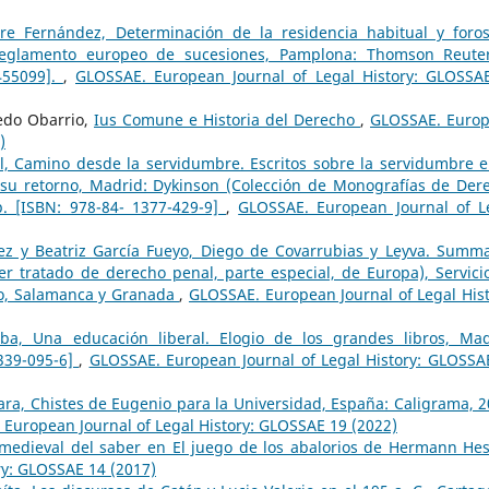
re Fernández, Determinación de la residencia habitual y foro
eglamento europeo de sucesiones, Pamplona: Thomson Reute
455099].
,
GLOSSAE. European Journal of Legal History: GLOSSA
redo Obarrio,
Ius Comune e Historia del Derecho
,
GLOSSAE. Euro
)
gl, Camino desde la servidumbre. Escritos sobre la servidumbre e
su retorno, Madrid: Dykinson (Colección de Monografías de Der
p. [ISBN: 978-84- 1377-429-9]
,
GLOSSAE. European Journal of L
ez y Beatriz García Fueyo, Diego de Covarrubias y Leyva. Summ
er tratado de derecho penal, parte especial, de Europa), Servici
do, Salamanca y Granada
,
GLOSSAE. European Journal of Legal Hist
lba, Una educación liberal. Elogio de los grandes libros, Mad
1339-095-6]
,
GLOSSAE. European Journal of Legal History: GLOSSA
ara, Chistes de Eugenio para la Universidad, España: Caligrama, 2
European Journal of Legal History: GLOSSAE 19 (2022)
a medieval del saber en El juego de los abalorios de Hermann H
ry: GLOSSAE 14 (2017)