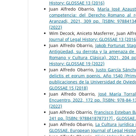
History: GLOSSAE 13 (2016)
Juan Alfredo Obarrio,
María José Azaust
competencia: del Derecho Romano al r
Aranzadi, 2021, 309 pp. [ISBN: 9788413
(2022)
Wim Decock, Aniceto Masferrer, Juan Alf
Journal of Legal History: GLOSSAE 13 (2016
Juan Alfredo Obarrio,
Jakob Fortunat Sta
Antigüedad, su derrota y la amenaza de 
Romano y Cultura Clásica), 2021, 204 p
History: GLOSSAE 19 (2022)
Juan Alfredo Obarrio,
Justo García Sánch
delictis et eorum poenis. Año 1540 (Prim
publicaciones de la Universidad de Ovie
GLOSSAE 15 (2018)
Juan Alfredo Obarrio,
José María Torra
Encuentro, 2022, 172 pp. [ISBN: 978-84-
(2022)
Juan Alfredo Obarrio,
Francisco Esteban B
241 pp. [ISBN: 9788418787317]
,
GLOSSAE. 
Juan Alfredo Obarrio,
La Cultura jurídic
GLOSSAE. European Journal of Legal Histo