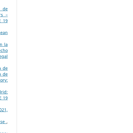
s de
rs –
E 19
pean
n la
echo
egal
a de
o de
ory:
rid:
E 19
021,
esse
,