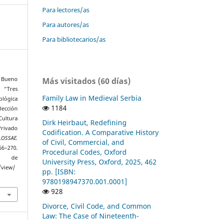
Para lectores/as
Para autores/as
Para bibliotecarios/as
Más visitados (60 días)
o Bueno
 “Tres
Family Law in Medieval Serbia
ológica
1184
lección
ultura
Dirk Heirbaut, Redefining
rivado
Codification. A Comparative History
LOSSAE.
of Civil, Commercial, and
266–270.
Procedural Codes, Oxford
r de
University Press, Oxford, 2025, 462
/view/
pp. [ISBN:
9780198947370.001.0001]
928
Divorce, Civil Code, and Common
Law: The Case of Nineteenth-