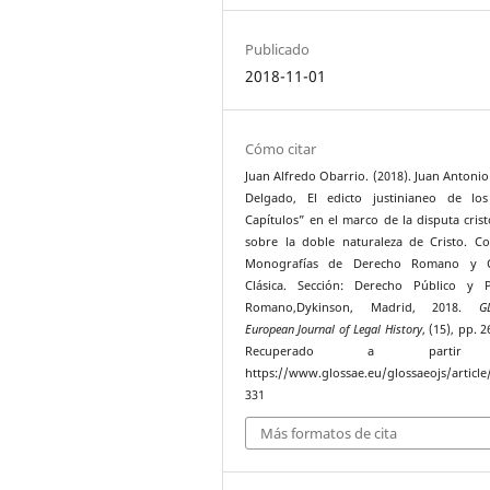
Publicado
2018-11-01
Cómo citar
Juan Alfredo Obarrio. (2018). Juan Antoni
Delgado, El edicto justinianeo de los
Capítulos” en el marco de la disputa crist
sobre la doble naturaleza de Cristo. Co
Monografías de Derecho Romano y C
Clásica. Sección: Derecho Público y P
Romano,Dykinson, Madrid, 2018.
G
European Journal of Legal History
, (15), pp. 
Recuperado a parti
https://www.glossae.eu/glossaeojs/article
331
Más formatos de cita