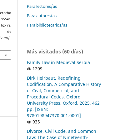
Para lectores/as
erecho
Para autores/as
LOSSAE.
Para bibliotecarios/as
. 62–79.
r de
/view/
Más visitados (60 días)
Family Law in Medieval Serbia
1209
Dirk Heirbaut, Redefining
Codification. A Comparative History
of Civil, Commercial, and
Procedural Codes, Oxford
University Press, Oxford, 2025, 462
pp. [ISBN:
9780198947370.001.0001]
935
Divorce, Civil Code, and Common
Law: The Case of Nineteenth-