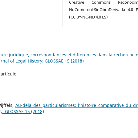
Creative Commons Reconocimi
NoComercial-SinObraDerivada 4.0 
(CC BY-NC-ND 4.0 ES)
lture juridique, correspondances et différences dans la recherche d
nal of Legal History: GLOSSAE 15 (2018)
artículo.
ijffels,
Au-delà des particularismes: l’histoire comparative du d
ry: GLOSSAE 15 (2018)