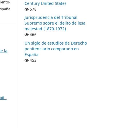
ento-
Century United States
578
España
Jurisprudencia del Tribunal
Supremo sobre el delito de lesa
majestad (1870-1972)
466
Un siglo de estudios de Derecho
penitenciario comparado en
e la
España
453
roit
,