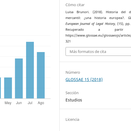
Cómo citar
Luisa Brunori. (2018). Historia del d
mercantil: ¿una historia europea?.
G
European Journal of Legal History
, (15), pp
Recuperado a parti
https://www.glossae.eu/glossaeojs/article
321
Más formatos de cita
Número
GLOSSAE 15 (2018)
Sección
Estudios
Licencia