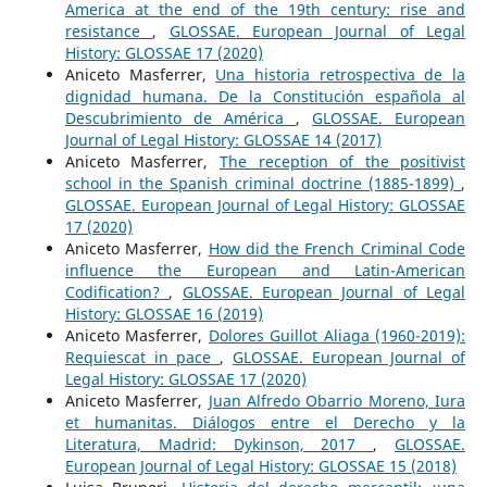
America at the end of the 19th century: rise and
resistance
,
GLOSSAE. European Journal of Legal
History: GLOSSAE 17 (2020)
Aniceto Masferrer,
Una historia retrospectiva de la
dignidad humana. De la Constitución española al
Descubrimiento de América
,
GLOSSAE. European
Journal of Legal History: GLOSSAE 14 (2017)
Aniceto Masferrer,
The reception of the positivist
school in the Spanish criminal doctrine (1885-1899)
,
GLOSSAE. European Journal of Legal History: GLOSSAE
17 (2020)
Aniceto Masferrer,
How did the French Criminal Code
influence the European and Latin-American
Codification?
,
GLOSSAE. European Journal of Legal
History: GLOSSAE 16 (2019)
Aniceto Masferrer,
Dolores Guillot Aliaga (1960-2019):
Requiescat in pace
,
GLOSSAE. European Journal of
Legal History: GLOSSAE 17 (2020)
Aniceto Masferrer,
Juan Alfredo Obarrio Moreno, Iura
et humanitas. Diálogos entre el Derecho y la
Literatura, Madrid: Dykinson, 2017
,
GLOSSAE.
European Journal of Legal History: GLOSSAE 15 (2018)