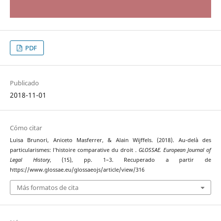
PDF
Publicado
2018-11-01
Cómo citar
Luisa Brunori, Aniceto Masferrer, & Alain Wijffels. (2018). Au-delà des
particularismes: l’histoire comparative du droit .
GLOSSAE. European Journal of
Legal History
, (15), pp. 1–3. Recuperado a partir de
https://www.glossae.eu/glossaeojs/article/view/316
Más formatos de cita