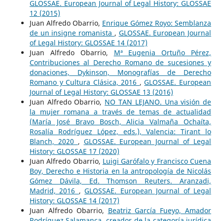
GLOSSAE. European Journal of Legal History: GLOSSAE
12 (2015)
Juan Alfredo Obarrio,
Enrique Gómez Royo: Semblanza
de un insigne romanista
,
GLOSSAE. European Journal
of Legal History: GLOSSAE 14 (2017)
Juan Alfredo Obarrio,
Mª Eugenia Ortuño Pérez,
Contribuciones al Derecho Romano de sucesiones y
donaciones, Dykinson, Monografías de Derecho
Romano y Cultura Clásica, 2016
,
GLOSSAE. European
Journal of Legal History: GLOSSAE 13 (2016)
Juan Alfredo Obarrio,
NO TAN LEJANO. Una visión de
la mujer romana a través de temas de actualidad
(María José Bravo Bosch, Alicia Valmaña Ochaíta,
Rosalía Rodríguez López, eds.), Valencia: Tirant lo
Blanch, 2020
,
GLOSSAE. European Journal of Legal
History: GLOSSAE 17 (2020)
Juan Alfredo Obarrio,
Luigi Garófalo y Francisco Cuena
Boy, Derecho e Historia en la antropología de Nicolás
Gómez Dávila, Ed. Thomson Reuters. Aranzadi,
Madrid, 2016
,
GLOSSAE. European Journal of Legal
History: GLOSSAE 14 (2017)
Juan Alfredo Obarrio,
Beatriz García Fueyo, Amador
Rodríguez Salamanca, creador de la categoría jurídica