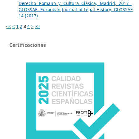
Derecho Romano y Cultura Clásica, Madrid, 2017
,
GLOSSAE. European Journal of Legal History: GLOSSAE
14 (2017)
<<
<
1
2
3
4
>
>>
Certificaciones