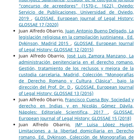
“concurso de acreedores” (1570-c. 1622), Oviedo:
Servicio de Publicaciones, Universidad de Oviedo,
2019
,
GLOSSAE. European Journal of Legal History:
GLOSSAE 17 (2020)
Juan Alfredo Obarrio,
Juan Antonio Bueno Delgado, La
legislación religiosa en la compilación justinianea , Ed.
Dykinson, Madrid 2015
,
GLOSSAE. European Journal
of Legal History: GLOSSAE 12 (2015)
Juan Alfredo Obarrio,
José Luis Zamora Manzano, La
administración penitenciaria en el derecho romano.
Gestión, tratamiento de los reclusos y mejora de la
custodia carcelaria. Madrid, Colección “Monografías
de Derecho Romano y Cultura Clásica”, bajo la
dirección del Prof. Dr. D
,
GLOSSAE. European Journal
of Legal History: GLOSSAE 13 (2016)
Juan Alfredo Obarrio,
Francisco Cuena Boy, Sociedad y
derecho en Indias y en Nicolás Gómez Dávila,
Nápoles: Editoriale Scientifica, 2017
,
GLOSSAE.
European Journal of Legal History: GLOSSAE 15 (2018)
Juan Alfredo Obarrio,
JMª Luisa López Huget,
Limitaciones a la libertad domiciliaria en Derecho
romano, Ed. Dykinson, Colección de Monografías de