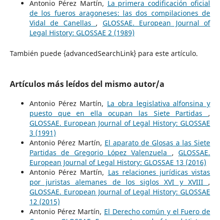
Antonio Pérez Martín,
La primera codificación oficial
de los fueros aragoneses: las dos compilaciones de
Vidal de Canellas
,
GLOSSAE. European Journal of
Legal History: GLOSSAE 2 (1989)
También puede {advancedSearchLink} para este artículo.
Artículos más leídos del mismo autor/a
Antonio Pérez Martín,
La obra legislativa alfonsina y
puesto que en ella ocupan las Siete Partidas
,
GLOSSAE. European Journal of Legal History: GLOSSAE
3 (1991)
Antonio Pérez Martín,
El aparato de Glosas a las Siete
Partidas de Gregorio López Valenzuela
,
GLOSSAE.
European Journal of Legal History: GLOSSAE 13 (2016)
Antonio Pérez Martín,
Las relaciones jurídicas vistas
por juristas alemanes de los siglos XVI y XVIII
,
GLOSSAE. European Journal of Legal History: GLOSSAE
12 (2015)
Antonio Pérez Martín,
El Derecho común y el Fuero de