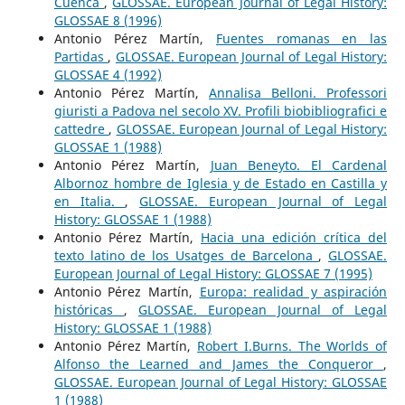
Cuenca
,
GLOSSAE. European Journal of Legal History:
GLOSSAE 8 (1996)
Antonio Pérez Martín,
Fuentes romanas en las
Partidas
,
GLOSSAE. European Journal of Legal History:
GLOSSAE 4 (1992)
Antonio Pérez Martín,
Annalisa Belloni. Professori
giuristi a Padova nel secolo XV. Profili biobibliografici e
cattedre
,
GLOSSAE. European Journal of Legal History:
GLOSSAE 1 (1988)
Antonio Pérez Martín,
Juan Beneyto. El Cardenal
Albornoz hombre de Iglesia y de Estado en Castilla y
en Italia.
,
GLOSSAE. European Journal of Legal
History: GLOSSAE 1 (1988)
Antonio Pérez Martín,
Hacia una edición crítica del
texto latino de los Usatges de Barcelona
,
GLOSSAE.
European Journal of Legal History: GLOSSAE 7 (1995)
Antonio Pérez Martín,
Europa: realidad y aspiración
históricas
,
GLOSSAE. European Journal of Legal
History: GLOSSAE 1 (1988)
Antonio Pérez Martín,
Robert I.Burns. The Worlds of
Alfonso the Learned and James the Conqueror
,
GLOSSAE. European Journal of Legal History: GLOSSAE
1 (1988)