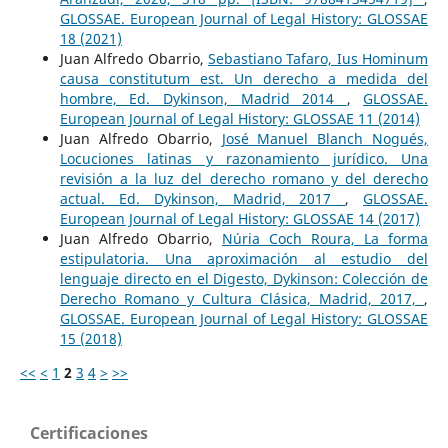
GLOSSAE. European Journal of Legal History: GLOSSAE
18 (2021)
Juan Alfredo Obarrio,
Sebastiano Tafaro, Ius Hominum
causa constitutum est. Un derecho a medida del
hombre, Ed. Dykinson, Madrid 2014
,
GLOSSAE.
European Journal of Legal History: GLOSSAE 11 (2014)
Juan Alfredo Obarrio,
José Manuel Blanch Nogués,
Locuciones latinas y razonamiento jurídico. Una
revisión a la luz del derecho romano y del derecho
actual. Ed. Dykinson, Madrid, 2017
,
GLOSSAE.
European Journal of Legal History: GLOSSAE 14 (2017)
Juan Alfredo Obarrio,
Núria Coch Roura, La forma
estipulatoria. Una aproximación al estudio del
lenguaje directo en el Digesto, Dykinson: Colección de
Derecho Romano y Cultura Clásica, Madrid, 2017,
,
GLOSSAE. European Journal of Legal History: GLOSSAE
15 (2018)
<<
<
1
2
3
4
>
>>
Certificaciones