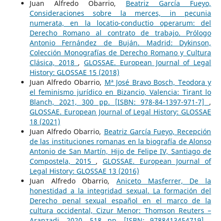
Juan Alfredo Obarrio,
Beatriz García Fueyo,
Consideraciones sobre la merces, in pecunia
numerata, en la locatio-conductio operarum: del
Derecho Romano al contrato de trabajo. Prólogo
Antonio Fernández de Buján. Madrid: Dykinson,
Colección Monografías de Derecho Romano y Cultura
Clásica, 2018
,
GLOSSAE. European Journal of Legal
History: GLOSSAE 15 (2018)
Juan Alfredo Obarrio,
Mª José Bravo Bosch, Teodora y
el feminismo jurídico en Bizancio, Valencia: Tirant lo
Blanch, 2021, 300 pp. [ISBN: 978-84-1397-971-7]
,
GLOSSAE. European Journal of Legal History: GLOSSAE
18 (2021)
Juan Alfredo Obarrio,
Beatriz García Fueyo, Recepción
de las instituciones romanas en la biografía de Alonso
Antonio de San Martín, Hijo de Felipe IV, Santiago de
Compostela, 2015
,
GLOSSAE. European Journal of
Legal History: GLOSSAE 13 (2016)
Juan Alfredo Obarrio,
Aniceto Masferrer, De la
honestidad a la integridad sexual. La formación del
Derecho penal sexual español en el marco de la
cultura occidental, Cizur Menor: Thomson Reuters –
Aranzadi, 2020, 518 pp. [ISBN: 9788413454719]
,