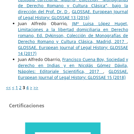
de Derecho Romano y Cultura Clásica”, bajo la
dirección del Prof. Dr. D
,
GLOSSAE. European Journal
of Legal History: GLOSSAE 13 (2016)
Juan Alfredo Obarrio,
JMª Luisa López Huget,
Limitaciones a la libertad domiciliaria en Derecho
romano, Ed. Dykinson, Colección de Monografías de
Derecho Romano y Cultura Clásica, Madrid, 2017
,
GLOSSAE. European Journal of Legal History: GLOSSAE
14 (2017)
Juan Alfredo Obarrio,
Francisco Cuena Boy, Sociedad y
derecho en Indias y en Nicolás Gómez Dávila,
Nápoles: Editoriale Scientifica, 2017
,
GLOSSAE.
European Journal of Legal History: GLOSSAE 15 (2018)
<<
<
1
2
3
4
>
>>
Certificaciones