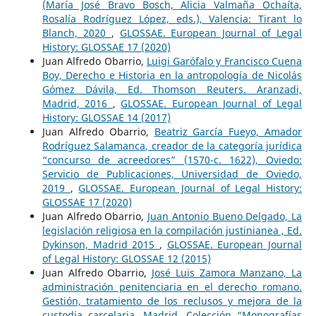
(María José Bravo Bosch, Alicia Valmaña Ochaíta,
Rosalía Rodríguez López, eds.), Valencia: Tirant lo
Blanch, 2020
,
GLOSSAE. European Journal of Legal
History: GLOSSAE 17 (2020)
Juan Alfredo Obarrio,
Luigi Garófalo y Francisco Cuena
Boy, Derecho e Historia en la antropología de Nicolás
Gómez Dávila, Ed. Thomson Reuters. Aranzadi,
Madrid, 2016
,
GLOSSAE. European Journal of Legal
History: GLOSSAE 14 (2017)
Juan Alfredo Obarrio,
Beatriz García Fueyo, Amador
Rodríguez Salamanca, creador de la categoría jurídica
“concurso de acreedores” (1570-c. 1622), Oviedo:
Servicio de Publicaciones, Universidad de Oviedo,
2019
,
GLOSSAE. European Journal of Legal History:
GLOSSAE 17 (2020)
Juan Alfredo Obarrio,
Juan Antonio Bueno Delgado, La
legislación religiosa en la compilación justinianea , Ed.
Dykinson, Madrid 2015
,
GLOSSAE. European Journal
of Legal History: GLOSSAE 12 (2015)
Juan Alfredo Obarrio,
José Luis Zamora Manzano, La
administración penitenciaria en el derecho romano.
Gestión, tratamiento de los reclusos y mejora de la
custodia carcelaria. Madrid, Colección “Monografías