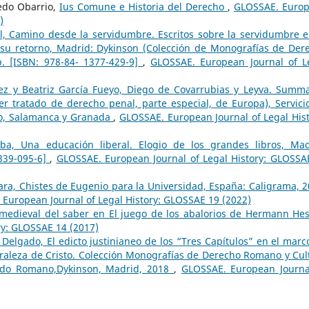
redo Obarrio,
Ius Comune e Historia del Derecho
,
GLOSSAE. Euro
)
gl, Camino desde la servidumbre. Escritos sobre la servidumbre e
su retorno, Madrid: Dykinson (Colección de Monografías de Der
p. [ISBN: 978-84- 1377-429-9]
,
GLOSSAE. European Journal of L
ez y Beatriz García Fueyo, Diego de Covarrubias y Leyva. Summ
er tratado de derecho penal, parte especial, de Europa), Servici
do, Salamanca y Granada
,
GLOSSAE. European Journal of Legal Hist
lba, Una educación liberal. Elogio de los grandes libros, Mad
1339-095-6]
,
GLOSSAE. European Journal of Legal History: GLOSSA
ara, Chistes de Eugenio para la Universidad, España: Caligrama, 2
European Journal of Legal History: GLOSSAE 19 (2022)
a medieval del saber en El juego de los abalorios de Hermann H
ry: GLOSSAE 14 (2017)
Delgado, El edicto justinianeo de los “Tres Capítulos” en el marc
turaleza de Cristo. Colección Monografías de Derecho Romano y Cul
ivado Romano,Dykinson, Madrid, 2018
,
GLOSSAE. European Journa