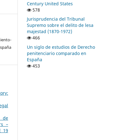
Century United States
578
Jurisprudencia del Tribunal
Supremo sobre el delito de lesa
majestad (1870-1972)
466
ento-
Un siglo de estudios de Derecho
España
penitenciario comparado en
España
453
ory:
egal
s de
rs –
E 19