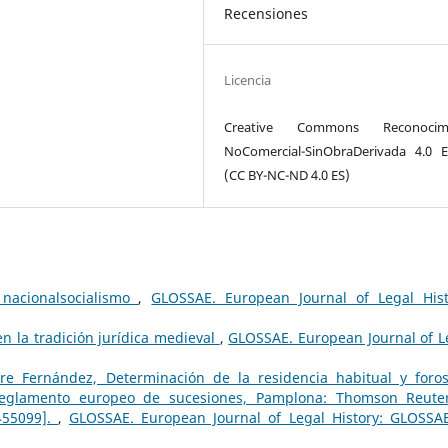
Recensiones
Licencia
Creative Commons Reconocimi
NoComercial-SinObraDerivada 4.0 
(CC BY-NC-ND 4.0 ES)
 nacionalsocialismo
,
GLOSSAE. European Journal of Legal Hist
n la tradición jurídica medieval
,
GLOSSAE. European Journal of L
re Fernández, Determinación de la residencia habitual y foro
eglamento europeo de sucesiones, Pamplona: Thomson Reute
455099].
,
GLOSSAE. European Journal of Legal History: GLOSSA