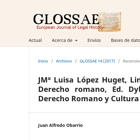
Actual
Acerca de
Envíos
Bases de dato
Inicio
/
Archivos
/
GLOSSAE 14 (2017)
/
Recensio
JMª Luisa López Huget, Lim
Derecho romano, Ed. Dyk
Derecho Romano y Cultura C
Juan Alfredo Obarrio