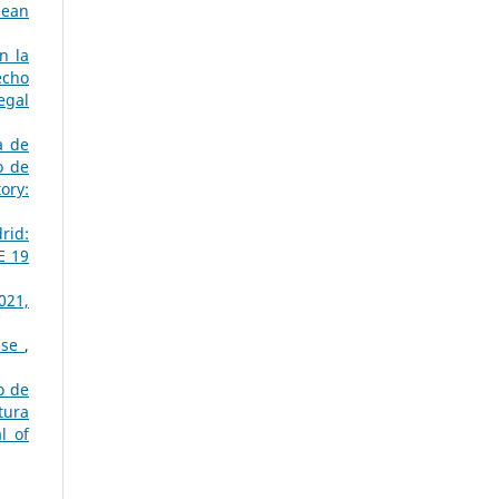
pean
n la
echo
egal
a de
o de
ory:
rid:
E 19
021,
esse
,
o de
tura
l of