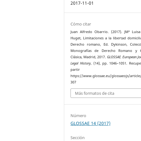
2017-11-01
Cómo citar
Juan Alfredo Obarrio. (2017). JMª Luis
Huget, Limitaciones a la libertad domicili
Derecho romano, Ed. Dykinson, Colecc
Monografías de Derecho Romano y C
Clásica, Madrid, 2017.
GLOSSAE. European Jou
Legal History
, (14), pp. 1046–1051. Recup
partir 
https://www.glossae.eu/glossaeojs/article
307
Más formatos de cita
Número
GLOSSAE 14 (2017)
Sección