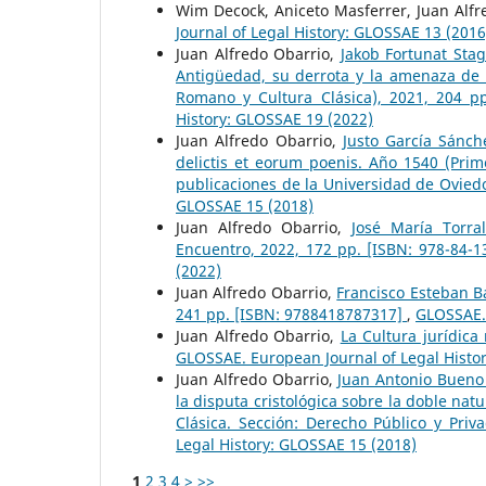
Wim Decock, Aniceto Masferrer, Juan Alf
Journal of Legal History: GLOSSAE 13 (2016
Juan Alfredo Obarrio,
Jakob Fortunat Sta
Antigüedad, su derrota y la amenaza de 
Romano y Cultura Clásica), 2021, 204 p
History: GLOSSAE 19 (2022)
Juan Alfredo Obarrio,
Justo García Sánch
delictis et eorum poenis. Año 1540 (Prim
publicaciones de la Universidad de Ovie
GLOSSAE 15 (2018)
Juan Alfredo Obarrio,
José María Torra
Encuentro, 2022, 172 pp. [ISBN: 978-84-
(2022)
Juan Alfredo Obarrio,
Francisco Esteban B
241 pp. [ISBN: 9788418787317]
,
GLOSSAE. 
Juan Alfredo Obarrio,
La Cultura jurídic
GLOSSAE. European Journal of Legal Histo
Juan Alfredo Obarrio,
Juan Antonio Bueno 
la disputa cristológica sobre la doble na
Clásica. Sección: Derecho Público y Pr
Legal History: GLOSSAE 15 (2018)
1
2
3
4
>
>>