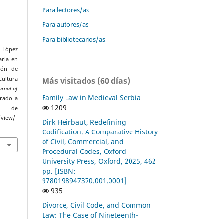
Para lectores/as
Para autores/as
Para bibliotecarios/as
a López
aria en
ión de
Más visitados (60 días)
ultura
rnal of
Family Law in Medieval Serbia
erado a
1209
de
/view/
Dirk Heirbaut, Redefining
Codification. A Comparative History
of Civil, Commercial, and
Procedural Codes, Oxford
University Press, Oxford, 2025, 462
pp. [ISBN:
9780198947370.001.0001]
935
Divorce, Civil Code, and Common
Law: The Case of Nineteenth-