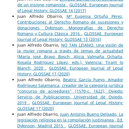
de un insigne romanista
,
GLOSSAE. European Journal
of Legal History: GLOSSAE 14 (2017)
Juan Alfredo Obarrio,
Mª Eugenia Ortuño Pérez,
Contribuciones al Derecho Romano de sucesiones y
donaciones, Dykinson, Monografías de Derecho
Romano y Cultura Clásica, 2016
,
GLOSSAE. European
Journal of Legal History: GLOSSAE 13 (2016)
Juan Alfredo Obarrio,
NO TAN LEJANO. Una visión de
la mujer romana a través de temas de actualidad
(María José Bravo Bosch, Alicia Valmaña Ochaíta,
Rosalía Rodríguez López, eds.), Valencia: Tirant lo
Blanch, 2020
,
GLOSSAE. European Journal of Legal
History: GLOSSAE 17 (2020)
Juan Alfredo Obarrio,
Beatriz García Fueyo, Amador
Rodríguez Salamanca, creador de la categoría jurídica
“concurso de acreedores” (1570-c. 1622), Oviedo:
Servicio de Publicaciones, Universidad de Oviedo,
2019
,
GLOSSAE. European Journal of Legal History:
GLOSSAE 17 (2020)
Juan Alfredo Obarrio,
Juan Antonio Bueno Delgado, La
legislación religiosa en la compilación justinianea , Ed.
Dykinson, Madrid 2015
,
GLOSSAE. European Journal