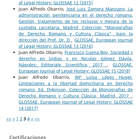
of Legal History: GLOSSAE 12 (2015)
Juan Alfredo Obarrio,
José Luis Zamora Manzano, La
administración penitenciaria en el derecho romano.
Gestión, tratamiento de los reclusos y mejora de la
custodia carcelaria. Madrid, Colección “Monografías
de Derecho Romano y Cultura Clásica”, bajo la
dirección del Prof. Dr. D
,
GLOSSAE. European Journal
of Legal History: GLOSSAE 13 (2016)
Juan Alfredo Obarrio,
Francisco Cuena Boy, Sociedad y
derecho en Indias y en Nicolás Gómez Dávila,
Nápoles: Editoriale Scientifica, 2017
,
GLOSSAE.
European Journal of Legal History: GLOSSAE 15 (2018)
Juan Alfredo Obarrio,
JMª Luisa López Huget,
Limitaciones a la libertad domiciliaria en Derecho
romano, Ed. Dykinson, Colección de Monografías de
Derecho Romano y Cultura Clásica, Madrid, 2017
,
GLOSSAE. European Journal of Legal History: GLOSSAE
14 (2017)
<<
<
1
2
3
4
>
>>
Certificaciones