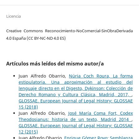
Licencia
Creative Commons Reconocimiento-NoComercial-SinObraDerivada
4.0 España (CC BY-NC-ND 4.0 ES)
Artículos más leídos del mismo autor/a
Juan Alfredo Obarrio,
Núria Coch Roura, La forma
estipulatoria. Una aproximación al estudio del
lenguaje directo en el Digesto, Dykinson: Colección de
Derecho Romano y Cultura Clásica, Madrid, 2017,
,
GLOSSAE. European Journal of Legal History: GLOSSAE
15 (2018)
Juan Alfredo Obarrio,
José María Coma Fort, Codex
Theodosianus: historia de un texto, Madrid 2014
,
GLOSSAE. European Journal of Legal History: GLOSSAE
12 (2015)
Juan Alfredo Obarrio,
Enrique Gómez Royo: Semblanza