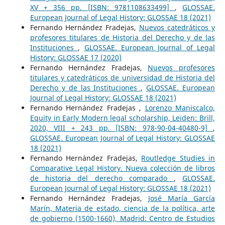
XV + 356 pp. [ISBN: 9781108633499]
,
GLOSSAE.
European Journal of Legal History: GLOSSAE 18 (2021)
Fernando Hernández Fradejas,
Nuevos catedráticos y
profesores titulares de Historia del Derecho y de las
Instituciones
,
GLOSSAE. European Journal of Legal
History: GLOSSAE 17 (2020)
Fernando Hernández Fradejas,
Nuevos profesores
titulares y catedráticos de universidad de Historia del
Derecho y de las Instituciones
,
GLOSSAE. European
Journal of Legal History: GLOSSAE 18 (2021)
Fernando Hernández Fradejas ,
Lorenzo Maniscalco,
Equity in Early Modern legal scholarship, Leiden: Brill,
2020, VIII + 243 pp. [ISBN: 978-90-04-40480-9]
,
GLOSSAE. European Journal of Legal History: GLOSSAE
18 (2021)
Fernando Hernández Fradejas,
Routledge Studies in
Comparative Legal History. Nueva colección de libros
de historia del derecho comparado
,
GLOSSAE.
European Journal of Legal History: GLOSSAE 18 (2021)
Fernando Hernández Fradejas,
José María García
Marín, Materia de estado, ciencia de la política, arte
de gobierno (1500-1660), Madrid: Centro de Estudios