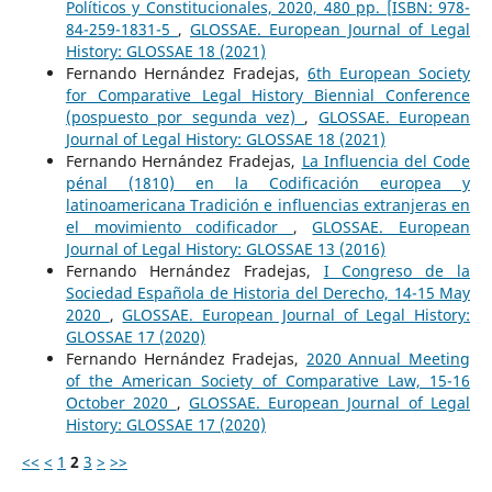
Políticos y Constitucionales, 2020, 480 pp. [ISBN: 978-
84-259-1831-5
,
GLOSSAE. European Journal of Legal
History: GLOSSAE 18 (2021)
Fernando Hernández Fradejas,
6th European Society
for Comparative Legal History Biennial Conference
(pospuesto por segunda vez)
,
GLOSSAE. European
Journal of Legal History: GLOSSAE 18 (2021)
Fernando Hernández Fradejas,
La Influencia del Code
pénal (1810) en la Codificación europea y
latinoamericana Tradición e influencias extranjeras en
el movimiento codificador
,
GLOSSAE. European
Journal of Legal History: GLOSSAE 13 (2016)
Fernando Hernández Fradejas,
I Congreso de la
Sociedad Española de Historia del Derecho, 14-15 May
2020
,
GLOSSAE. European Journal of Legal History:
GLOSSAE 17 (2020)
Fernando Hernández Fradejas,
2020 Annual Meeting
of the American Society of Comparative Law, 15-16
October 2020
,
GLOSSAE. European Journal of Legal
History: GLOSSAE 17 (2020)
<<
<
1
2
3
>
>>