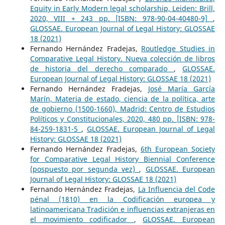
Equity in Early Modern legal scholarship, Leiden: Brill,
2020, VIII + 243 pp. [ISBN: 978-90-04-40480-9]
,
GLOSSAE. European Journal of Legal History: GLOSSAE
18 (2021)
Fernando Hernández Fradejas,
Routledge Studies in
Comparative Legal History. Nueva colección de libros
de historia del derecho comparado
,
GLOSSAE.
European Journal of Legal History: GLOSSAE 18 (2021)
Fernando Hernández Fradejas,
José María García
Marín, Materia de estado, ciencia de la política, arte
de gobierno (1500-1660), Madrid: Centro de Estudios
Políticos y Constitucionales, 2020, 480 pp. [ISBN: 978-
84-259-1831-5
,
GLOSSAE. European Journal of Legal
History: GLOSSAE 18 (2021)
Fernando Hernández Fradejas,
6th European Society
for Comparative Legal History Biennial Conference
(pospuesto por segunda vez)
,
GLOSSAE. European
Journal of Legal History: GLOSSAE 18 (2021)
Fernando Hernández Fradejas,
La Influencia del Code
pénal (1810) en la Codificación europea y
latinoamericana Tradición e influencias extranjeras en
el movimiento codificador
,
GLOSSAE. European