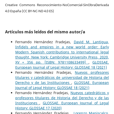
Creative Commons Reconocimiento-NoComercial-SinObraDerivada
4.0 España (CC BY-NC-ND 4.0 ES)
Artículos más leídos del mismo autor/a
Fernando Hernández Fradejas,
David M. Lantigua,
Infidels and empires in a new world order: Early
Modern Spanish contributions to international legal
thought, New York: Cambridge University Press, 2020,
XV + 356 pp. [ISBN: 9781108633499]
,
GLOSSAE.
European Journal of Legal History: GLOSSAE 18 (2021)
Fernando Hernández Fradejas,
Nuevos profesores
titulares y catedráticos de universidad de Historia del
Derecho y de las Instituciones
,
GLOSSAE. European
Journal of Legal History: GLOSSAE 18 (2021)
Fernando Hernández Fradejas,
Nuevos catedráticos y
profesores titulares de Historia del Derecho y de las
Instituciones
,
GLOSSAE. European Journal of Legal
History: GLOSSAE 17 (2020)
Fernando Hernández Fradejas ,
Lorenzo Maniscalco,